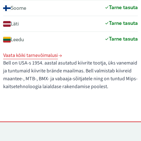
Tarne tasuta
Soome
Tarne tasuta
Läti
Tarne tasuta
Leedu
Vaata kõiki tarnevõimalusi
Bell on USA-s 1954. aastal asutatud kiivrite tootja, üks vanemaid
ja tuntumaid kiivrite brände maailmas. Bell valmistab kiivreid
maantee-, MTB-, BMX- ja vabaaja-sõitjatele ning on tuntud Mips-
kaitsetehnoloogia laialdase rakendamise poolest.
Kontaktid