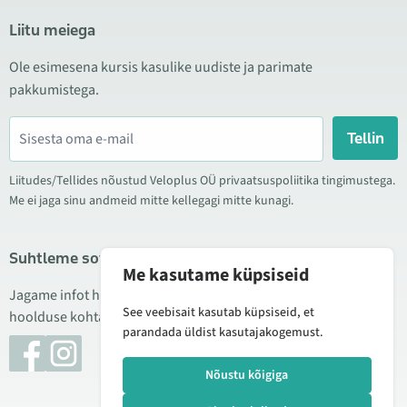
Liitu meiega
Ole esimesena kursis kasulike uudiste ja parimate
pakkumistega.
Tellin
Liitudes/Tellides nõustud Veloplus OÜ privaatsuspoliitika tingimustega.
Me ei jaga sinu andmeid mitte kellegagi mitte kunagi.
Suhtleme sotsiaalmeedias
Me kasutame küpsiseid
Jagame infot hea hinna kampaaniate, uute toodete ning
See veebisait kasutab küpsiseid, et
hoolduse kohta. Mõnikord teeme ka tooteülevaateid.
parandada üldist kasutajakogemust.
Nõustu kõigiga