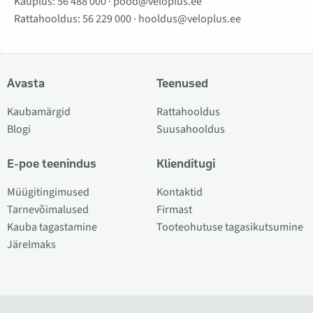
Kauplus:
56 488 000
·
pood@veloplus.ee
Rattahooldus:
56 229 000
·
hooldus@veloplus.ee
Avasta
Teenused
Kaubamärgid
Rattahooldus
Blogi
Suusahooldus
E-poe teenindus
Klienditugi
Müügitingimused
Kontaktid
Tarnevõimalused
Firmast
Kauba tagastamine
Tooteohutuse tagasikutsumine
Järelmaks