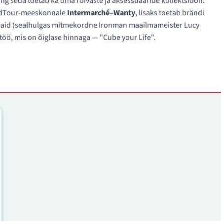
ng seda toetab ka oma rõivaste ja aksessuaaride kollektsioon.
rldTour-meeskonnale
Intermarché–Wanty
, lisaks toetab brändi
egijaid (sealhulgas mitmekordne Ironman maailmameister Lucy
rtöö, mis on õiglase hinnaga — "Cube your Life".