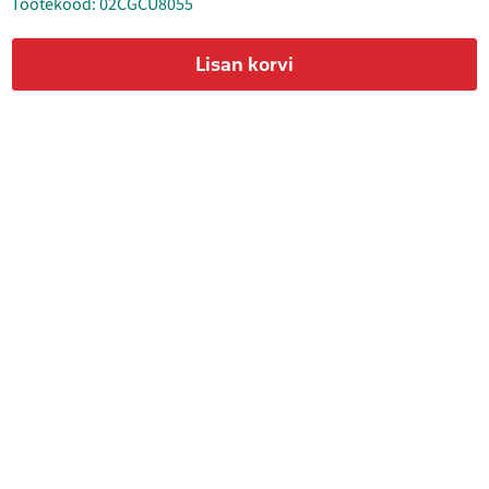
Tootekood: 02CGCU8055
Lisan korvi