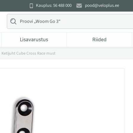
Kauplus: 56 488 000
pood@veloplus.ee
Lisavarustus
Riided
Ketijuht Cube Cross Race must