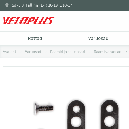
Saku 3, Tallinn · E-R 10-19, L 10-17
Rattad
Varuosad
Avaleht
Varuosad
Raamid ja selle osad
Raami varuosad