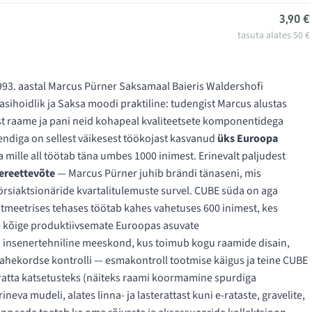
3,90 €
tasuta alates 50 €
93. aastal Marcus Pürner Saksamaal Baieris Waldershofi
asihoidlik ja Saksa moodi praktiline: tudengist Marcus alustas
ast raame ja pani neid kohapeal kvaliteetsete komponentidega
ndiga on sellest väikesest töökojast kasvanud
üks Euroopa
a mille all töötab täna umbes 1000 inimest. Erinevalt paljudest
ereettevõte
— Marcus Pürner juhib brändi tänaseni, mis
örsiaktsionäride kvartalitulemuste survel. CUBE süda on aga
utmeetrises tehases töötab kahes vahetuses 600 inimest, kes
e kõige produktiivsemate Euroopas asuvate
i insenertehniline meeskond, kus toimub kogu raamide disain,
ahekordse kontrolli — esmakontroll tootmise käigus ja teine CUBE
uratta katsetusteks (näiteks raami koormamine spurdiga
eva mudeli, alates linna- ja lasterattast kuni e-rataste, gravelite,