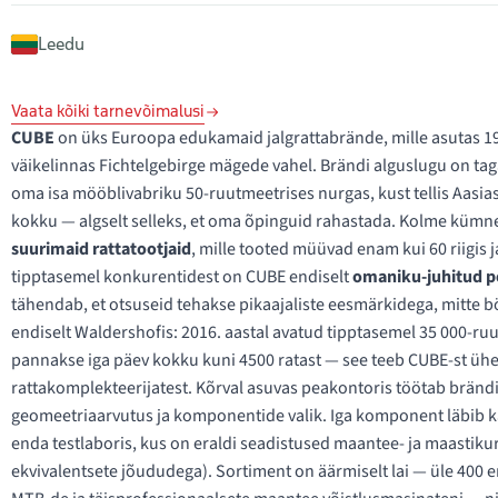
Leedu
Vaata kõiki tarnevõimalusi
CUBE
on üks Euroopa edukamaid jalgrattabrände, mille asutas 19
väikelinnas Fichtelgebirge mägede vahel. Brändi alguslugu on tag
oma isa mööblivabriku 50-ruutmeetrises nurgas, kust tellis Aasi
kokku — algselt selleks, et oma õpinguid rahastada. Kolme kümne
suurimaid rattatootjaid
, mille tooted müüvad enam kui 60 riigis j
tipptasemel konkurentidest on CUBE endiselt
omaniku-juhitud p
tähendab, et otsuseid tehakse pikaajaliste eesmärkidega, mitte b
endiselt Waldershofis: 2016. aastal avatud tipptasemel 35 000-ru
pannakse iga päev kokku kuni 4500 ratast — see teeb CUBE-st üh
rattakomplekteerijatest. Kõrval asuvas peakontoris töötab bränd
geomeetriaarvutus ja komponentide valik. Iga komponent läbib k
enda testlaboris, kus on eraldi seadistused maantee- ja maastik
ekvivalentsete jõududega). Sortiment on äärmiselt lai — üle 400 erin