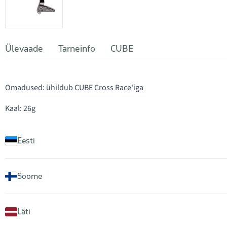
Ülevaade
Tarneinfo
CUBE
Omadused: ühildub CUBE Cross Race'iga
Kaal: 26g
Eesti
Soome
Läti