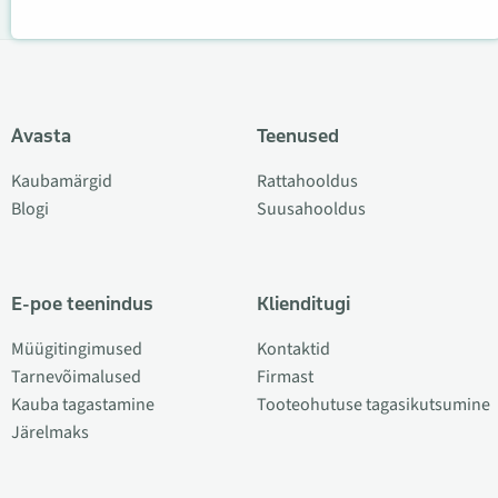
Avasta
Teenused
Kaubamärgid
Rattahooldus
Blogi
Suusahooldus
E-poe teenindus
Klienditugi
Müügitingimused
Kontaktid
Tarnevõimalused
Firmast
Kauba tagastamine
Tooteohutuse tagasikutsumine
Järelmaks