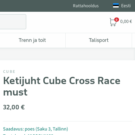
Eesti
Rattahooldus
0
0,00 €
Trenn ja toit
Talisport
CUBE
Ketijuht Cube Cross Race
must
32,00 €
Saadavus: poes (Saku 3, Tallinn)