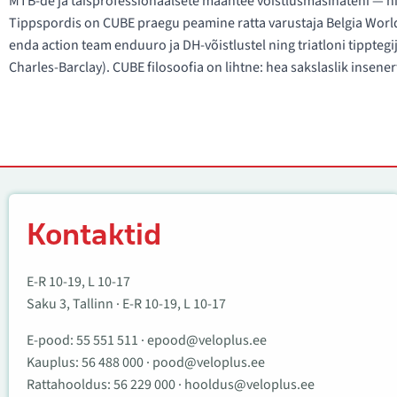
MTB-de ja täisprofessionaalsete maantee võistlusmasinateni — ni
Tippspordis on CUBE praegu peamine ratta varustaja Belgia Wo
enda action team enduuro ja DH-võistlustel ning triatloni tippt
Charles-Barclay). CUBE filosoofia on lihtne: hea sakslaslik insene
Kontaktid
Kontaktid
E-R 10-19, L 10-17
Saku 3, Tallinn · E-R 10-19, L 10-17
E-pood:
55 551 511
·
epood@veloplus.ee
Kauplus:
56 488 000
·
pood@veloplus.ee
Rattahooldus:
56 229 000
·
hooldus@veloplus.ee