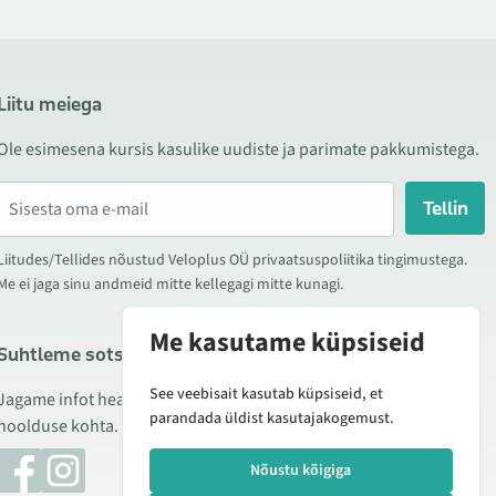
Liitu meiega
Ole esimesena kursis kasulike uudiste ja parimate pakkumistega.
Tellin
Liitudes/Tellides nõustud Veloplus OÜ privaatsuspoliitika tingimustega.
Me ei jaga sinu andmeid mitte kellegagi mitte kunagi.
Me kasutame küpsiseid
Suhtleme sotsiaalmeedias
See veebisait kasutab küpsiseid, et
Jagame infot hea hinna kampaaniate, uute toodete ning
parandada üldist kasutajakogemust.
hoolduse kohta. Mõnikord teeme ka tooteülevaateid.
Nõustu kõigiga