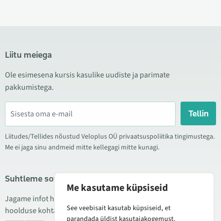
Liitu meiega
Ole esimesena kursis kasulike uudiste ja parimate
pakkumistega.
Tellin
Liitudes/Tellides nõustud Veloplus OÜ privaatsuspoliitika tingimustega.
Me ei jaga sinu andmeid mitte kellegagi mitte kunagi.
Suhtleme sotsiaalmeedias
Me kasutame küpsiseid
Jagame infot hea hinna kampaaniate, uute toodete ning
See veebisait kasutab küpsiseid, et
hoolduse kohta. Mõnikord teeme ka tooteülevaateid.
parandada üldist kasutajakogemust.