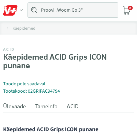
0
Käepidemed
ACID
Käepidemed ACID Grips ICON
punane
Toode pole saadaval
Tootekood: 02GRIPAC94794
Ülevaade
Tarneinfo
ACID
Käepidemed ACID Grips ICON punane