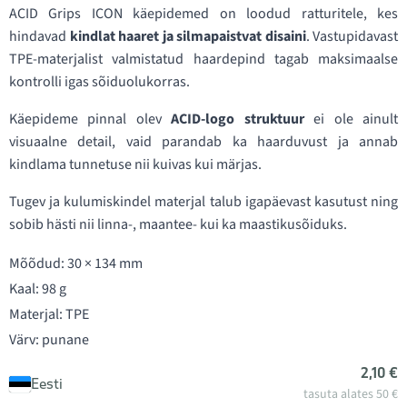
ACID Grips ICON käepidemed on loodud ratturitele, kes
hindavad
kindlat haaret ja silmapaistvat disaini
. Vastupidavast
TPE-materjalist valmistatud haardepind tagab maksimaalse
kontrolli igas sõiduolukorras.
Käepideme pinnal olev
ACID-logo struktuur
ei ole ainult
visuaalne detail, vaid parandab ka haarduvust ja annab
kindlama tunnetuse nii kuivas kui märjas.
Tugev ja kulumiskindel materjal talub igapäevast kasutust ning
sobib hästi nii linna-, maantee- kui ka maastikusõiduks.
Mõõdud: 30 × 134 mm
Kaal: 98 g
Materjal: TPE
Värv: punane
2,10 €
Eesti
tasuta alates 50 €