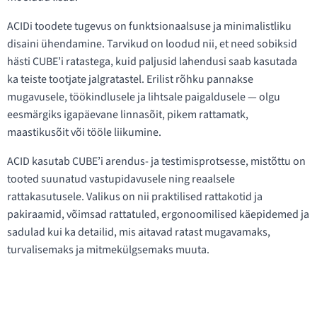
ACIDi toodete tugevus on funktsionaalsuse ja minimalistliku
disaini ühendamine. Tarvikud on loodud nii, et need sobiksid
hästi CUBE’i ratastega, kuid paljusid lahendusi saab kasutada
ka teiste tootjate jalgratastel. Erilist rõhku pannakse
mugavusele, töökindlusele ja lihtsale paigaldusele — olgu
eesmärgiks igapäevane linnasõit, pikem rattamatk,
maastikusõit või tööle liikumine.
ACID kasutab CUBE’i arendus- ja testimisprotsesse, mistõttu on
tooted suunatud vastupidavusele ning reaalsele
rattakasutusele. Valikus on nii praktilised rattakotid ja
pakiraamid, võimsad rattatuled, ergonoomilised käepidemed ja
sadulad kui ka detailid, mis aitavad ratast mugavamaks,
turvalisemaks ja mitmekülgsemaks muuta.