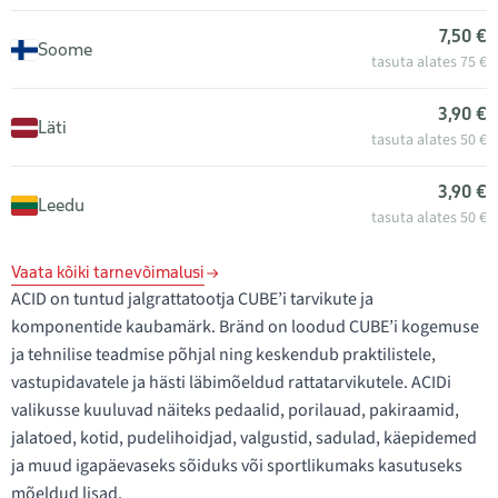
7,50 €
Soome
tasuta alates 75 €
3,90 €
Läti
tasuta alates 50 €
3,90 €
Leedu
tasuta alates 50 €
Vaata kõiki tarnevõimalusi
ACID on tuntud jalgrattatootja CUBE’i tarvikute ja
komponentide kaubamärk. Bränd on loodud CUBE’i kogemuse
ja tehnilise teadmise põhjal ning keskendub praktilistele,
vastupidavatele ja hästi läbimõeldud rattatarvikutele. ACIDi
valikusse kuuluvad näiteks pedaalid, porilauad, pakiraamid,
jalatoed, kotid, pudelihoidjad, valgustid, sadulad, käepidemed
ja muud igapäevaseks sõiduks või sportlikumaks kasutuseks
mõeldud lisad.