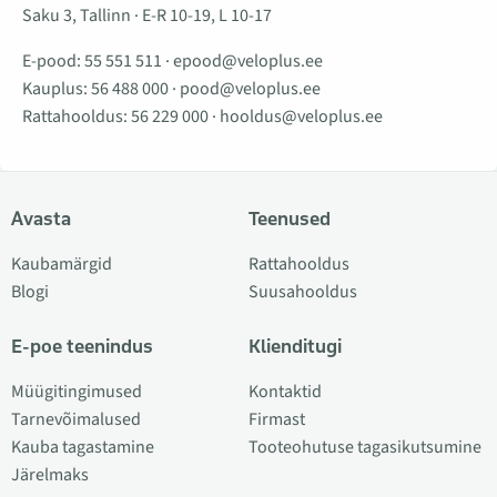
Saku 3, Tallinn · E-R 10-19, L 10-17
E-pood:
55 551 511
·
epood@veloplus.ee
Kauplus:
56 488 000
·
pood@veloplus.ee
Rattahooldus:
56 229 000
·
hooldus@veloplus.ee
Avasta
Teenused
Kaubamärgid
Rattahooldus
Blogi
Suusahooldus
E-poe teenindus
Klienditugi
Müügitingimused
Kontaktid
Tarnevõimalused
Firmast
Kauba tagastamine
Tooteohutuse tagasikutsumine
Järelmaks