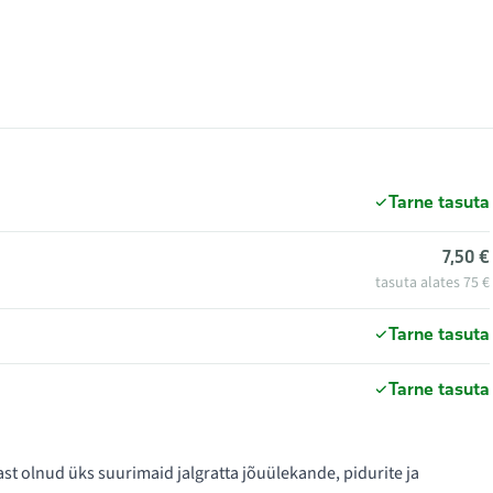
Tarne tasuta
7,50 €
tasuta alates 75 €
Tarne tasuta
Tarne tasuta
t olnud üks suurimaid jalgratta jõuülekande, pidurite ja