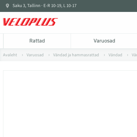
Saku 3, Tallinn · E-R 10-19, L 10-17
Rattad
Varuosad
Avaleht
Varuosad
Vändad ja hammasrattad
Vändad
Vä