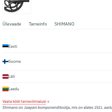
Ülevaade
Tarneinfo
SHIMANO
Eesti
Soome
Läti
Leedu
Vaata kõiki tarnevõimalusi
Shimano on Jaapani komponenditootja, mis on alates 1921. aastas