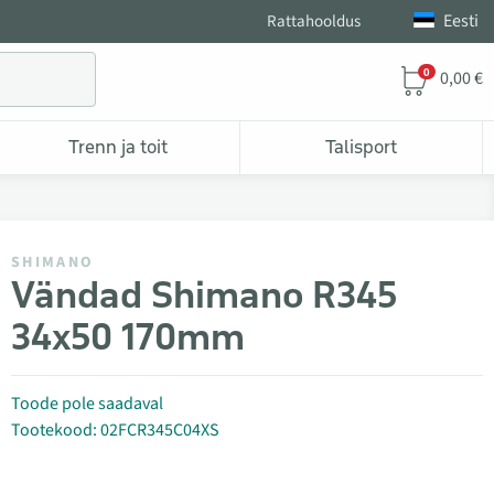
Eesti
Rattahooldus
0
0,00 €
Trenn ja toit
Talisport
SHIMANO
Vändad Shimano R345
34x50 170mm
Toode pole saadaval
Tootekood: 02FCR345C04XS