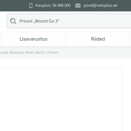
Kauplus: 56 488 000
pood@veloplus.ee
Lisavarustus
Riided
ndad Shimano R345 34x50 170mm