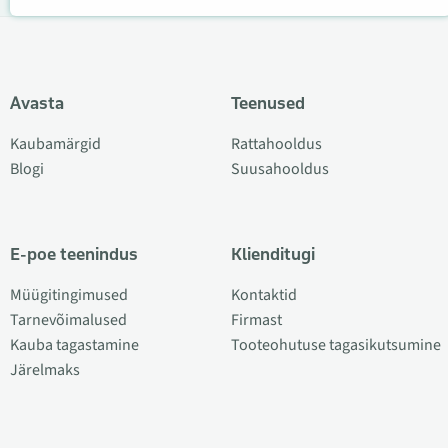
Avasta
Teenused
Kaubamärgid
Rattahooldus
Blogi
Suusahooldus
E-poe teenindus
Klienditugi
Müügitingimused
Kontaktid
Tarnevõimalused
Firmast
Kauba tagastamine
Tooteohutuse tagasikutsumine
Järelmaks