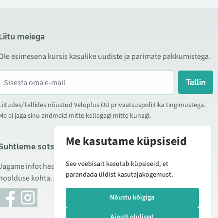
Liitu meiega
Ole esimesena kursis kasulike uudiste ja parimate pakkumistega.
Tellin
Liitudes/Tellides nõustud Veloplus OÜ privaatsuspoliitika tingimustega.
Me ei jaga sinu andmeid mitte kellegagi mitte kunagi.
Me kasutame küpsiseid
Suhtleme sotsiaalmeedias
See veebisait kasutab küpsiseid, et
Jagame infot hea hinna kampaaniate, uute toodete ning
parandada üldist kasutajakogemust.
hoolduse kohta. Mõnikord teeme ka tooteülevaateid.
Nõustu kõigiga
Ainult olulised