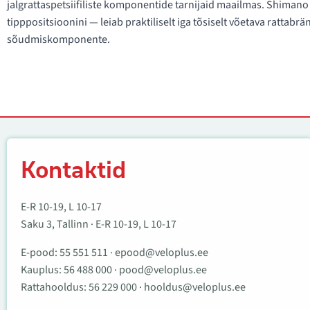
jalgrattaspetsiifiliste komponentide tarnijaid maailmas. Shimano
tipppositsioonini — leiab praktiliselt iga tõsiselt võetava rattab
sõudmiskomponente.
Kontaktid
Kontaktid
E-R 10-19, L 10-17
Saku 3, Tallinn · E-R 10-19, L 10-17
E-pood:
55 551 511
·
epood@veloplus.ee
Kauplus:
56 488 000
·
pood@veloplus.ee
Rattahooldus:
56 229 000
·
hooldus@veloplus.ee