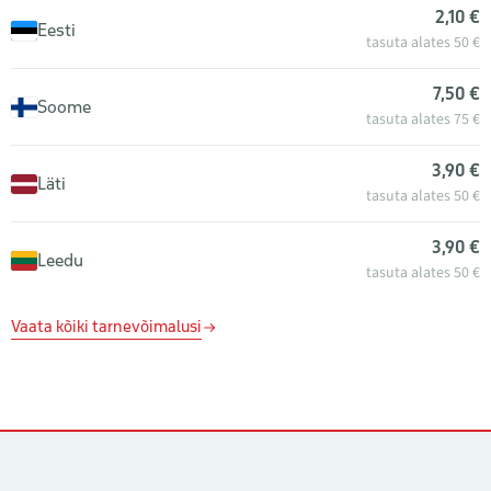
2,10 €
Eesti
tasuta alates 50 €
7,50 €
Soome
tasuta alates 75 €
3,90 €
Läti
tasuta alates 50 €
3,90 €
Leedu
tasuta alates 50 €
Vaata kõiki tarnevõimalusi
Kontaktid