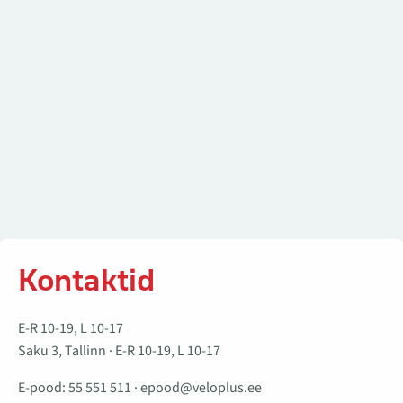
Kontaktid
E-R 10-19, L 10-17
Saku 3, Tallinn · E-R 10-19, L 10-17
E-pood:
55 551 511
·
epood@veloplus.ee