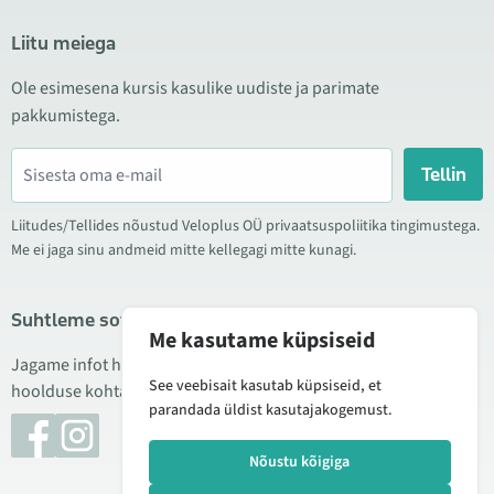
Liitu meiega
Ole esimesena kursis kasulike uudiste ja parimate
pakkumistega.
Tellin
Liitudes/Tellides nõustud Veloplus OÜ privaatsuspoliitika tingimustega.
Me ei jaga sinu andmeid mitte kellegagi mitte kunagi.
Suhtleme sotsiaalmeedias
Me kasutame küpsiseid
Jagame infot hea hinna kampaaniate, uute toodete ning
See veebisait kasutab küpsiseid, et
hoolduse kohta. Mõnikord teeme ka tooteülevaateid.
parandada üldist kasutajakogemust.
Nõustu kõigiga