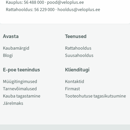
Kauplus:
56 488 000
·
pood@veloplus.ee
Rattahooldus:
56 229 000
·
hooldus@veloplus.ee
Avasta
Teenused
Kaubamärgid
Rattahooldus
Blogi
Suusahooldus
E-poe teenindus
Klienditugi
Müügitingimused
Kontaktid
Tarnevõimalused
Firmast
Kauba tagastamine
Tooteohutuse tagasikutsumine
Järelmaks