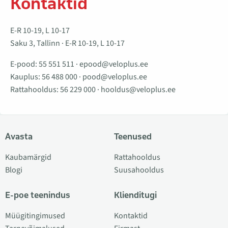
Kontaktid
E-R 10-19, L 10-17
Saku 3, Tallinn · E-R 10-19, L 10-17
E-pood:
55 551 511
·
epood@veloplus.ee
Kauplus:
56 488 000
·
pood@veloplus.ee
Rattahooldus:
56 229 000
·
hooldus@veloplus.ee
Avasta
Teenused
Kaubamärgid
Rattahooldus
Blogi
Suusahooldus
E-poe teenindus
Klienditugi
Müügitingimused
Kontaktid