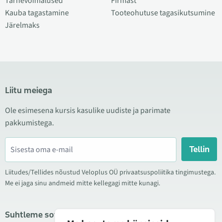
Tarnevõimalused
Firmast
Kauba tagastamine
Tooteohutuse tagasikutsumine
Järelmaks
Liitu meiega
Ole esimesena kursis kasulike uudiste ja parimate
pakkumistega.
Tellin
Liitudes/Tellides nõustud Veloplus OÜ privaatsuspoliitika tingimustega.
Me ei jaga sinu andmeid mitte kellegagi mitte kunagi.
Suhtleme sotsiaalmeedias