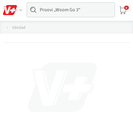
0
Vändad