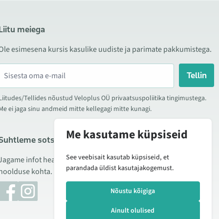
Liitu meiega
Ole esimesena kursis kasulike uudiste ja parimate pakkumistega.
Tellin
Liitudes/Tellides nõustud Veloplus OÜ privaatsuspoliitika tingimustega.
Me ei jaga sinu andmeid mitte kellegagi mitte kunagi.
Me kasutame küpsiseid
Suhtleme sotsiaalmeedias
See veebisait kasutab küpsiseid, et
Jagame infot hea hinna kampaaniate, uute toodete ning
parandada üldist kasutajakogemust.
hoolduse kohta. Mõnikord teeme ka tooteülevaateid.
Nõustu kõigiga
Ainult olulised