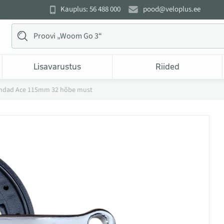
Kauplus: 56 488 000
pood@veloplus.ee
Lisavarustus
Riided
ndad Ace 115mm 32 hõbe must