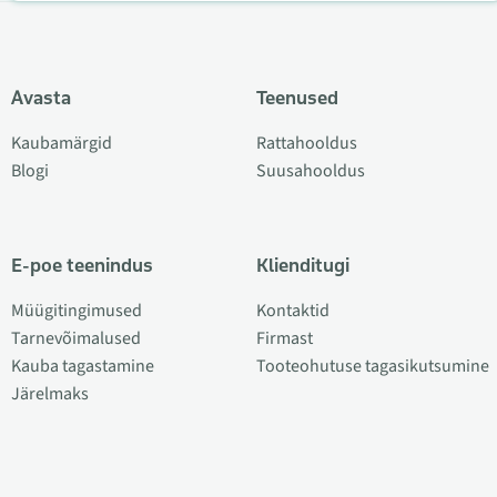
Avasta
Teenused
Kaubamärgid
Rattahooldus
Blogi
Suusahooldus
E-poe teenindus
Klienditugi
Müügitingimused
Kontaktid
Tarnevõimalused
Firmast
Kauba tagastamine
Tooteohutuse tagasikutsumine
Järelmaks