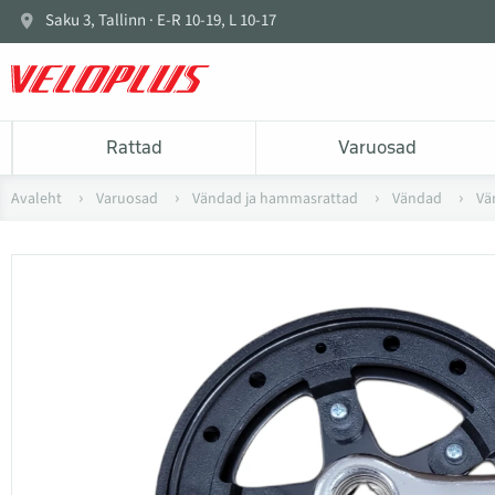
Saku 3, Tallinn · E-R 10-19, L 10-17
Rattad
Varuosad
Avaleht
Varuosad
Vändad ja hammasrattad
Vändad
Vä