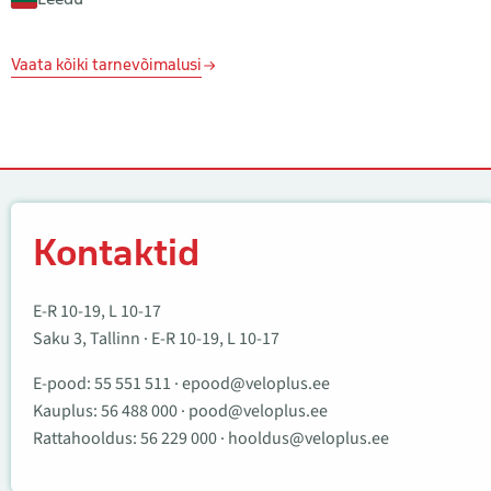
Vaata kõiki tarnevõimalusi
Kontaktid
Kontaktid
E-R 10-19, L 10-17
Saku 3, Tallinn · E-R 10-19, L 10-17
E-pood:
55 551 511
·
epood@veloplus.ee
Kauplus:
56 488 000
·
pood@veloplus.ee
Rattahooldus:
56 229 000
·
hooldus@veloplus.ee