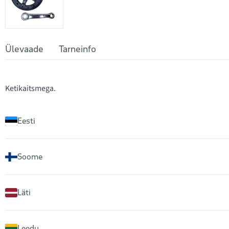
Ülevaade
Tarneinfo
Ketikaitsmega.
Eesti
Soome
Läti
Leedu