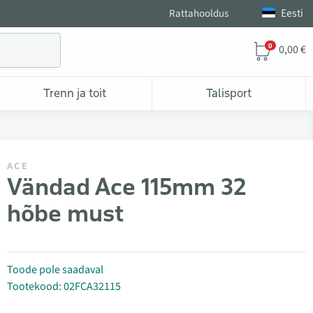
Eesti
Rattahooldus
0
0,00 €
Trenn ja toit
Talisport
ACE
Vändad Ace 115mm 32
hõbe must
Toode pole saadaval
Tootekood: 02FCA32115