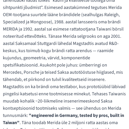
tähendabki vabas tõlkes "kauni ja kvaliteetse tootega oma
sihtpunkti jõudmist". Esimesed aastakümned tegutses Merida
OEM-tootjana suurtele lääne brändidele (sealhulgas Raleigh,
Specialized ja Mongoose), 1988. aastal lansseeris oma brändi
MERIDA ja 1992. aastal sai esimese rattatootjana Taiwani börsil
noteeritud ettevõtteks. Tänase Merida selgrooks on aga 2001.
aastal Saksamaal Stuttgardi lähedal Magstadtis avatud R&D-
keskus, kus toimub kogu brändi ratta arendus — raamide
kujundus, geomeetria, värvid, komponentide
spetsifikatsioonid. Asukoht pole juhus: ümberringi on
Mercedes, Porsche ja teised Saksa autotööstuse hiiglased, mis
tähendab, et piirkond on tulvil kvaliteetseid insenere.
Magstadtis on ka brändi oma testlabor, kus prototüübid läbivad
pingelisi katsetusi enne tootmisesse minekut. Tehases Taiwanis
muudab kohalik ~20-liikmeline insenerimeeskond Saksa
kontseptsioonid tootmiseks valmis — see ühendus on Merida
tunnusmärk:
"engineered in Germany, tested by pros, built in
Taiwan"
. Täna toodab Merida üle 2 miljoni ratta aastas oma