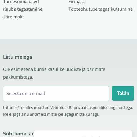
Tarnevõimalused
Firmast
Kauba tagastamine
Tooteohutuse tagasikutsumine
Järelmaks
Liitu meiega
Ole esimesena kursis kasulike uudiste ja parimate
pakkumistega.
Tellin
Liitudes/Tellides nõustud Veloplus OÜ privaatsuspoliitika tingimustega.
Me ei jaga sinu andmeid mitte kellegagi mitte kunagi.
Suhtleme sotsiaalmeedias