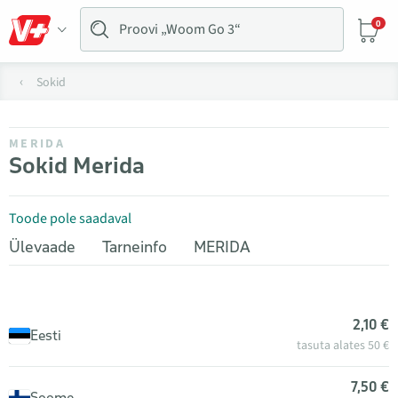
0
Sokid
MERIDA
Sokid Merida
Toode pole saadaval
Ülevaade
Tarneinfo
MERIDA
2,10 €
Eesti
tasuta alates 50 €
7,50 €
Soome