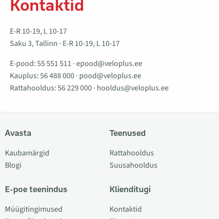
Kontaktid
E-R 10-19, L 10-17
Saku 3, Tallinn · E-R 10-19, L 10-17
E-pood:
55 551 511
·
epood@veloplus.ee
Kauplus:
56 488 000
·
pood@veloplus.ee
Rattahooldus:
56 229 000
·
hooldus@veloplus.ee
Avasta
Teenused
Kaubamärgid
Rattahooldus
Blogi
Suusahooldus
E-poe teenindus
Klienditugi
Müügitingimused
Kontaktid