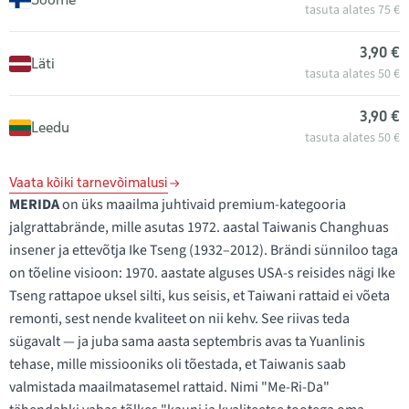
tasuta alates 75 €
3,90 €
Läti
tasuta alates 50 €
3,90 €
Leedu
tasuta alates 50 €
Vaata kõiki tarnevõimalusi
MERIDA
on üks maailma juhtivaid premium-kategooria
jalgrattabrände, mille asutas 1972. aastal Taiwanis Changhuas
insener ja ettevõtja Ike Tseng (1932–2012). Brändi sünniloo taga
on tõeline visioon: 1970. aastate alguses USA-s reisides nägi Ike
Tseng rattapoe uksel silti, kus seisis, et Taiwani rattaid ei võeta
remonti, sest nende kvaliteet on nii kehv. See riivas teda
sügavalt — ja juba sama aasta septembris avas ta Yuanlinis
tehase, mille missiooniks oli tõestada, et Taiwanis saab
valmistada maailmatasemel rattaid. Nimi "Me-Ri-Da"