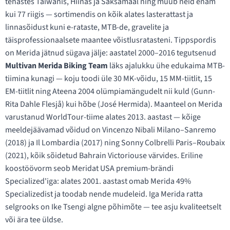
tehastes Taiwanis, Hiinas ja Saksamaal ning müüb neid enam
kui 77 riigis — sortimendis on kõik alates lasterattast ja
linnasõidust kuni e-rataste, MTB-de, gravelite ja
täisprofessionaalsete maantee võistlusratasteni. Tippspordis
on Merida jätnud sügava jälje: aastatel 2000–2016 tegutsenud
Multivan Merida Biking Team
läks ajalukku ühe edukaima MTB-
tiimina kunagi — koju toodi üle 30 MK-võidu, 15 MM-tiitlit, 15
EM-tiitlit ning Ateena 2004 olümpiamängudelt nii kuld (Gunn-
Rita Dahle Flesjå) kui hõbe (José Hermida). Maanteel on Merida
varustanud WorldTour-tiime alates 2013. aastast — kõige
meeldejäävamad võidud on Vincenzo Nibali Milano–Sanremo
(2018) ja Il Lombardia (2017) ning Sonny Colbrelli Paris–Roubaix
(2021), kõik sõidetud Bahrain Victoriouse värvides. Eriline
koostöövorm seob Meridat USA premium-brändi
Specialized'iga: alates 2001. aastast omab Merida 49%
Specializedist ja toodab nende mudeleid. Iga Merida ratta
selgrooks on Ike Tsengi algne põhimõte — tee asju kvaliteetselt
või ära tee üldse.