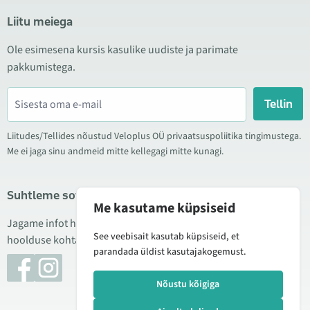
Liitu meiega
Ole esimesena kursis kasulike uudiste ja parimate
pakkumistega.
Tellin
Liitudes/Tellides nõustud Veloplus OÜ privaatsuspoliitika tingimustega.
Me ei jaga sinu andmeid mitte kellegagi mitte kunagi.
Suhtleme sotsiaalmeedias
Me kasutame küpsiseid
Jagame infot hea hinna kampaaniate, uute toodete ning
See veebisait kasutab küpsiseid, et
hoolduse kohta. Mõnikord teeme ka tooteülevaateid.
parandada üldist kasutajakogemust.
Nõustu kõigiga