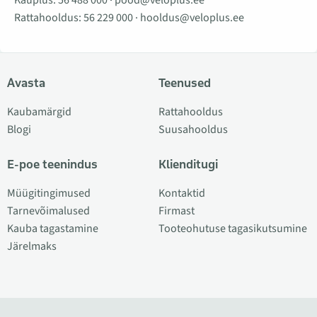
Kauplus:
56 488 000
·
pood@veloplus.ee
Rattahooldus:
56 229 000
·
hooldus@veloplus.ee
Avasta
Teenused
Kaubamärgid
Rattahooldus
Blogi
Suusahooldus
E-poe teenindus
Klienditugi
Müügitingimused
Kontaktid
Tarnevõimalused
Firmast
Kauba tagastamine
Tooteohutuse tagasikutsumine
Järelmaks