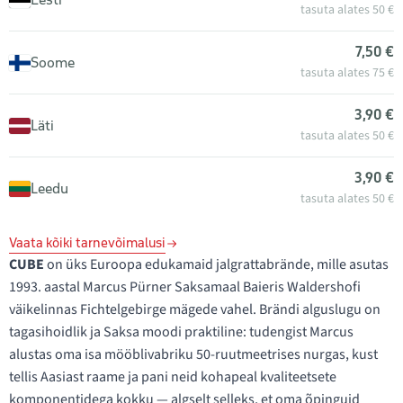
tasuta alates 50 €
7,50 €
Soome
tasuta alates 75 €
3,90 €
Läti
tasuta alates 50 €
3,90 €
Leedu
tasuta alates 50 €
Vaata kõiki tarnevõimalusi
CUBE
on üks Euroopa edukamaid jalgrattabrände, mille asutas
1993. aastal Marcus Pürner Saksamaal Baieris Waldershofi
väikelinnas Fichtelgebirge mägede vahel. Brändi alguslugu on
tagasihoidlik ja Saksa moodi praktiline: tudengist Marcus
alustas oma isa mööblivabriku 50-ruutmeetrises nurgas, kust
tellis Aasiast raame ja pani neid kohapeal kvaliteetsete
komponentidega kokku — algselt selleks, et oma õpinguid