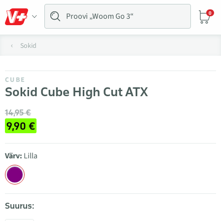
0
Sokid
CUBE
Sokid Cube High Cut ATX
14,95 €
9,90 €
Värv:
Lilla
Suurus: