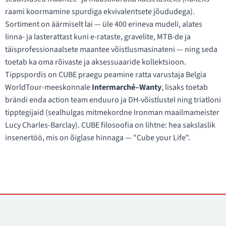
raami koormamine spurdiga ekvivalentsete jõududega).
Sortiment on äärmiselt lai — üle 400 erineva mudeli, alates
linna- ja lasterattast kuni e-rataste, gravelite, MTB-de ja
täisprofessionaalsete maantee võistlusmasinateni — ning seda
toetab ka oma rõivaste ja aksessuaaride kollektsioon.
Tippspordis on CUBE praegu peamine ratta varustaja Belgia
WorldTour-meeskonnale
Intermarché–Wanty
, lisaks toetab
brändi enda action team enduuro ja DH-võistlustel ning triatloni
tipptegijaid (sealhulgas mitmekordne Ironman maailmameister
Lucy Charles-Barclay). CUBE filosoofia on lihtne: hea sakslaslik
insenertöö, mis on õiglase hinnaga — "Cube your Life".
Kontaktid