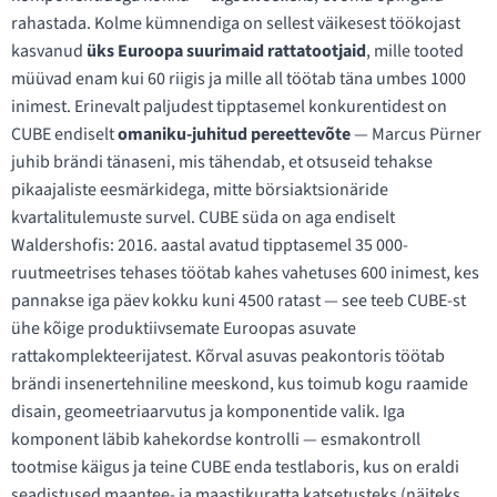
rahastada. Kolme kümnendiga on sellest väikesest töökojast
kasvanud
üks Euroopa suurimaid rattatootjaid
, mille tooted
müüvad enam kui 60 riigis ja mille all töötab täna umbes 1000
inimest. Erinevalt paljudest tipptasemel konkurentidest on
CUBE endiselt
omaniku-juhitud pereettevõte
— Marcus Pürner
juhib brändi tänaseni, mis tähendab, et otsuseid tehakse
pikaajaliste eesmärkidega, mitte börsiaktsionäride
kvartalitulemuste survel. CUBE süda on aga endiselt
Waldershofis: 2016. aastal avatud tipptasemel 35 000-
ruutmeetrises tehases töötab kahes vahetuses 600 inimest, kes
pannakse iga päev kokku kuni 4500 ratast — see teeb CUBE-st
ühe kõige produktiivsemate Euroopas asuvate
rattakomplekteerijatest. Kõrval asuvas peakontoris töötab
brändi insenertehniline meeskond, kus toimub kogu raamide
disain, geomeetriaarvutus ja komponentide valik. Iga
komponent läbib kahekordse kontrolli — esmakontroll
tootmise käigus ja teine CUBE enda testlaboris, kus on eraldi
seadistused maantee- ja maastikuratta katsetusteks (näiteks