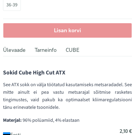
36-39
Lisan korvi
Ülevaade
Tarneinfo
CUBE
Sokid Cube High Cut ATX
See ATX sokk on välja töötatud kasutamiseks metsaradadel. See
mitte ainult ei pea vastu metsarajal sõitmise rasketes
tingimustes, vaid pakub ka optimaalset kliimaregulatsiooni
tänu erinevatele tsoonidele.
Materjal:
96% polüamiid, 4% elastaan
2,10 €
Eesti