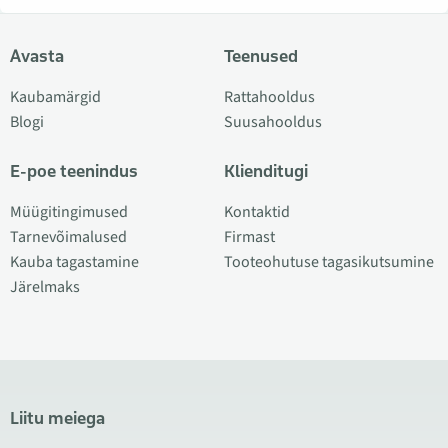
Avasta
Teenused
Kaubamärgid
Rattahooldus
Blogi
Suusahooldus
E-poe teenindus
Klienditugi
Müügitingimused
Kontaktid
Tarnevõimalused
Firmast
Kauba tagastamine
Tooteohutuse tagasikutsumine
Järelmaks
Liitu meiega