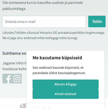
Ole esimesena kursis kasulike uudiste ja parimate
pakkumistega.
Tellin
Liitudes/Tellides nõustud Veloplus OÜ privaatsuspoliitika tingimustega.
Me ei jaga sinu andmeid mitte kellegagi mitte kunagi.
Suhtleme sotsiaalmeedias
Me kasutame küpsiseid
Jagame infot hea hinna kampaaniate, uute toodete ning
See veebisait kasutab küpsiseid, et
hoolduse kohta. Mõnikord teeme ka tooteülevaateid.
parandada üldist kasutajakogemust.
Nõustu kõigiga
Ainult olulised
© 2026 Veloplus OÜ. Kõik õigused kaitstud
Lisan
19,00 €