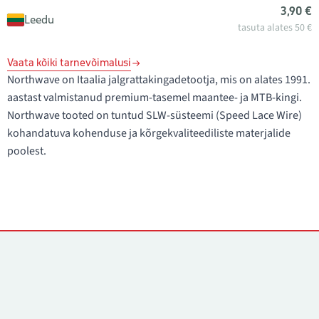
3,90 €
Leedu
tasuta alates 50 €
Vaata kõiki tarnevõimalusi
Northwave on Itaalia jalgrattakingadetootja, mis on alates 1991.
aastast valmistanud premium-tasemel maantee- ja MTB-kingi.
Northwave tooted on tuntud SLW-süsteemi (Speed Lace Wire)
kohandatuva kohenduse ja kõrgekvaliteediliste materjalide
poolest.
Kontaktid