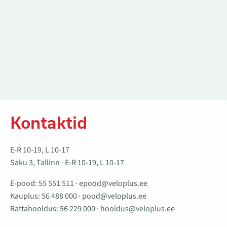
Kontaktid
E-R 10-19, L 10-17
Saku 3, Tallinn · E-R 10-19, L 10-17
E-pood:
55 551 511
·
epood@veloplus.ee
Kauplus:
56 488 000
·
pood@veloplus.ee
Rattahooldus:
56 229 000
·
hooldus@veloplus.ee