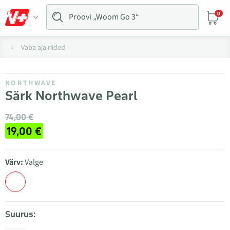
0
Vaba aja riided
NORTHWAVE
Särk Northwave Pearl
74,00 €
19,00 €
Värv:
Valge
Suurus: