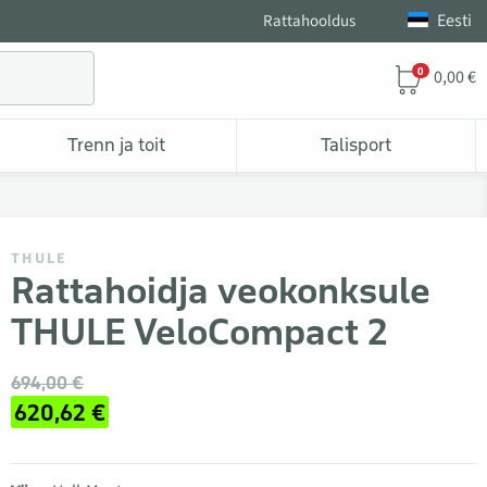
Eesti
Rattahooldus
0
0,00 €
Trenn ja toit
Talisport
THULE
Rattahoidja veokonksule
THULE VeloCompact 2
694,00 €
620,62 €