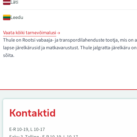
Läti
Leedu
Vaata kõiki tarnevõimalusi
Thule on Rootsi vabaaja- ja transpordilahenduste tootja, mis on a
lapse-järelkärusid ja matkavarustust. Thule jalgratta-järelkäru 
sõita.
Kontaktid
Kontaktid
E-R 10-19, L 10-17