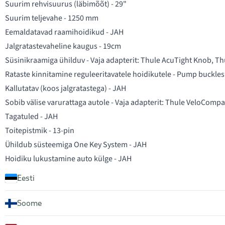
Suurim rehvisuurus (läbimõõt) - 29"
Suurim teljevahe - 1250 mm
Eemaldatavad raamihoidikud - JAH
Jalgratastevaheline kaugus - 19cm
Süsinikraamiga ühilduv - Vaja adapterit: Thule AcuTight Knob, 
Rataste kinnitamine reguleeritavatele hoidikutele - Pump buckles
Kallutatav (koos jalgratastega) - JAH
Sobib välise varurattaga autole - Vaja adapterit: Thule VeloCom
Tagatuled - JAH
Toitepistmik - 13-pin
Ühildub süsteemiga One Key System - JAH
Hoidiku lukustamine auto külge - JAH
Eesti
Soome