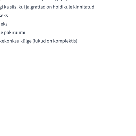
i ka siis, kui jalgrattad on hoidikule kinnitatud
seks
seks
se pakiruumi
aakekonksu külge (lukud on komplektis)