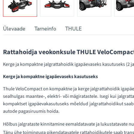
Ülevaade
Tarneinfo
THULE
Rattahoidja veokonksule THULE VeloCompact
Kerge ja kompaktne jalgrattahoidik igapäevaseks kasutuseks (2 jal
Kerge ja kompaktne igapäevaseks kasutuseks
Thule VeloCompact on kompaktne ja kerge jalgrattahoidik igapäevas
sealhulgas maantee-, elektri- või mägiratastele. Isegi kui jalgra
kompaktset igapäevakasutuseks mõeldud jalgrattahoidikut saab k
autode pagasiruumis hoida.
Hõlbus jalgrataste kinnitamine eemaldatavate ja lukustatavate n
Tänu ühe toiminguga pikendatavatele rattahoidikutele saab transp