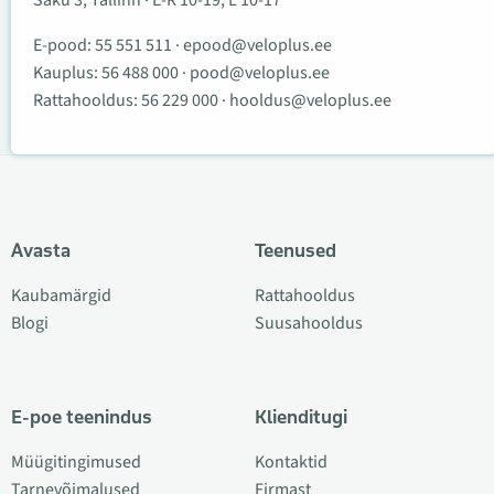
Saku 3, Tallinn · E-R 10-19, L 10-17
E-pood:
55 551 511
·
epood@veloplus.ee
Kauplus:
56 488 000
·
pood@veloplus.ee
Rattahooldus:
56 229 000
·
hooldus@veloplus.ee
Avasta
Teenused
Kaubamärgid
Rattahooldus
Blogi
Suusahooldus
E-poe teenindus
Klienditugi
Müügitingimused
Kontaktid
Tarnevõimalused
Firmast