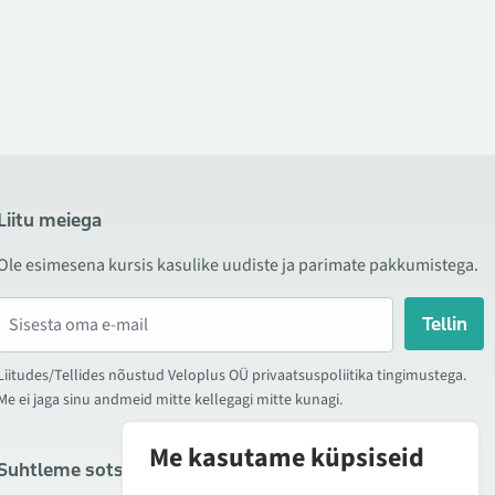
Liitu meiega
Ole esimesena kursis kasulike uudiste ja parimate pakkumistega.
Tellin
Liitudes/Tellides nõustud Veloplus OÜ privaatsuspoliitika tingimustega.
Me ei jaga sinu andmeid mitte kellegagi mitte kunagi.
Me kasutame küpsiseid
Suhtleme sotsiaalmeedias