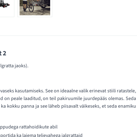
 2
gratta jaoks).
eks kasutamiseks. See on ideaalne valik erinevat stiili ratastele,
ttad on peale laaditud, on teil pakiruumile juurdepääs olemas. Seda
a kokku panna ja see läheb piisavalt väikeseks, et seda enamiku
uppudega rattahoidikute abil
ortida ka laiema teljevahega jalgrattaid