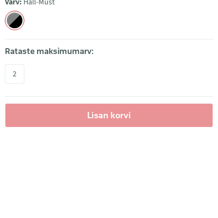
Värv:
Hall-Must
Rataste maksimumarv:
2
Lisan korvi