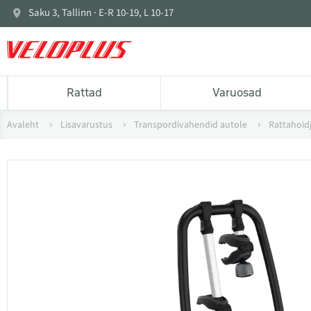
Saku 3, Tallinn · E-R 10-19, L 10-17
Rattad
Varuosad
Avaleht
Lisavarustus
Transpordivahendid autole
Rattahoid