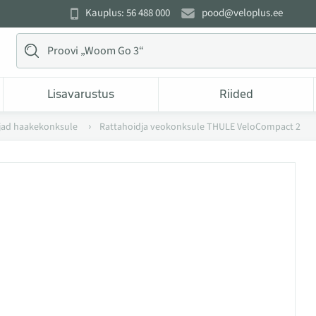
Kauplus: 56 488 000
pood@veloplus.ee
Lisavarustus
Riided
jad haakekonksule
Rattahoidja veokonksule THULE VeloCompact 2