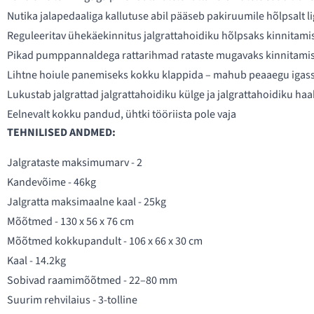
Nutika jalapedaaliga kallutuse abil pääseb pakiruumile hõlpsalt lig
Reguleeritav ühekäekinnitus jalgrattahoidiku hõlpsaks kinnitami
Pikad pumppannaldega rattarihmad rataste mugavaks kinnitami
Lihtne hoiule panemiseks kokku klappida – mahub peaaegu igas
Lukustab jalgrattad jalgrattahoidiku külge ja jalgrattahoidiku h
Eelnevalt kokku pandud, ühtki tööriista pole vaja
TEHNILISED ANDMED:
Jalgrataste maksimumarv - 2
Kandevõime - 46kg
Jalgratta maksimaalne kaal - 25kg
Mõõtmed - 130 x 56 x 76 cm
Mõõtmed kokkupandult - 106 x 66 x 30 cm
Kaal - 14.2kg
Sobivad raamimõõtmed - 22–80 mm
Suurim rehvilaius - 3-tolline