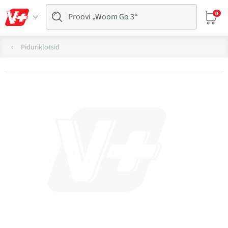
0
Piduriklotsid