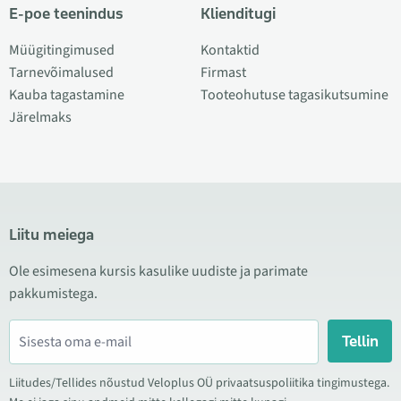
E-poe teenindus
Klienditugi
Müügitingimused
Kontaktid
Tarnevõimalused
Firmast
Kauba tagastamine
Tooteohutuse tagasikutsumine
Järelmaks
Liitu meiega
Ole esimesena kursis kasulike uudiste ja parimate
pakkumistega.
Tellin
Liitudes/Tellides nõustud Veloplus OÜ privaatsuspoliitika tingimustega.