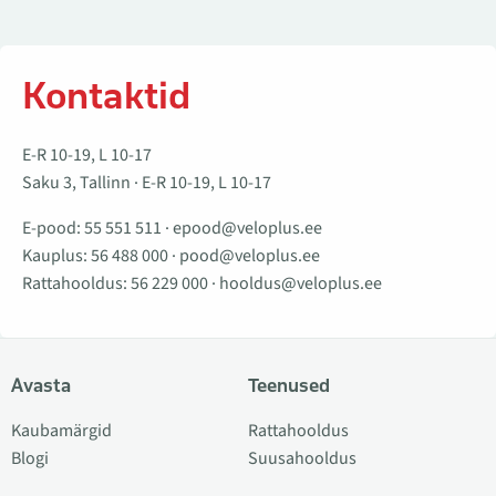
Kontaktid
E-R 10-19, L 10-17
Saku 3, Tallinn · E-R 10-19, L 10-17
E-pood:
55 551 511
·
epood@veloplus.ee
Kauplus:
56 488 000
·
pood@veloplus.ee
Rattahooldus:
56 229 000
·
hooldus@veloplus.ee
Avasta
Teenused
Kaubamärgid
Rattahooldus
Blogi
Suusahooldus