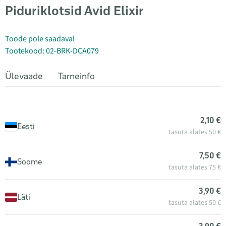
Piduriklotsid Avid Elixir
Toode pole saadaval
Tootekood: 02-BRK-DCA079
Ülevaade
Tarneinfo
2,10 €
Eesti
tasuta alates 50 €
7,50 €
Soome
tasuta alates 75 €
3,90 €
Läti
tasuta alates 50 €