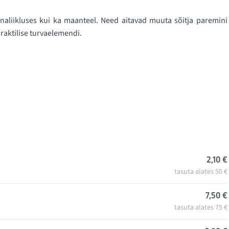
nnaliikluses kui ka maanteel. Need aitavad muuta sõitja paremini
raktilise turvaelemendi.
2,10 €
tasuta alates 50 €
7,50 €
tasuta alates 75 €