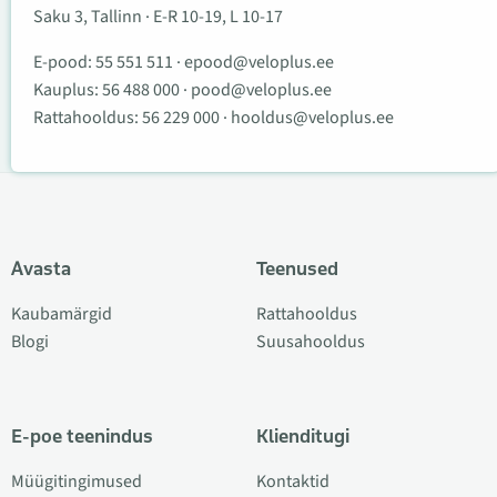
Saku 3, Tallinn · E-R 10-19, L 10-17
E-pood:
55 551 511
·
epood@veloplus.ee
Kauplus:
56 488 000
·
pood@veloplus.ee
Rattahooldus:
56 229 000
·
hooldus@veloplus.ee
Avasta
Teenused
Kaubamärgid
Rattahooldus
Blogi
Suusahooldus
E-poe teenindus
Klienditugi
Müügitingimused
Kontaktid