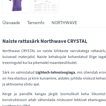
Ülevaade
Tarneinfo
NORTHWAVE
Naiste rattasärk Northwave CRYSTAL
Northwave CRYSTAL on naiste lühikeste varrukatega rattasärk, 
kuivavad materjalid. Naiste kehakujule kohandatud lõige taga
treeningutel kui ka pikematel maanteesõitudel.
Särk on valmistatud
Lightech-tehnoloogiaga
, mis ühendab erine
on hea elastsus ja kiire kuivamine, aidates juhtida niiskust ke
ja aktiivsema sõidu ajal.
Kerge ja paindlik kangas järgib loomulikult keha liikumist 
konstruktsioon aitab vähendada niiskusest tekkivat ebamugav
suvehooaja vältel.