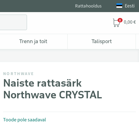
Eesti
Rattahooldus
0
0,00 €
Trenn ja toit
Talisport
NORTHWAVE
Naiste rattasärk
Northwave CRYSTAL
Toode pole saadaval