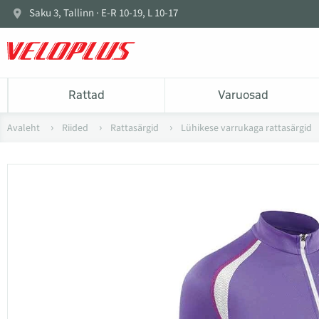
Saku 3, Tallinn · E-R 10-19, L 10-17
Rattad
Varuosad
Avaleht
Riided
Rattasärgid
Lühikese varrukaga rattasärgid