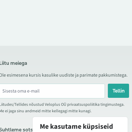
Liitu meiega
Ole esimesena kursis kasulike uudiste ja parimate pakkumistega.
Tellin
Liitudes/Tellides nõustud Veloplus OÜ privaatsuspoliitika tingimustega.
Me ei jaga sinu andmeid mitte kellegagi mitte kunagi.
Me kasutame küpsiseid
Suhtleme sotsiaalmeedias