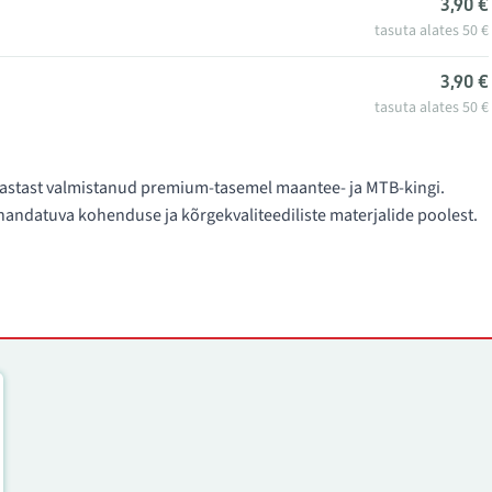
3,90 €
tasuta alates 50 €
3,90 €
tasuta alates 50 €
. aastast valmistanud premium-tasemel maantee- ja MTB-kingi.
ndatuva kohenduse ja kõrgekvaliteediliste materjalide poolest.