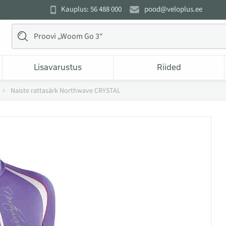
Kauplus: 56 488 000
pood@veloplus.ee
Lisavarustus
Riided
Naiste rattasärk Northwave CRYSTAL