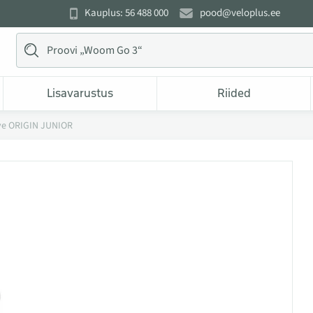
Kauplus: 56 488 000
pood@veloplus.ee
Lisavarustus
Riided
ve ORIGIN JUNIOR