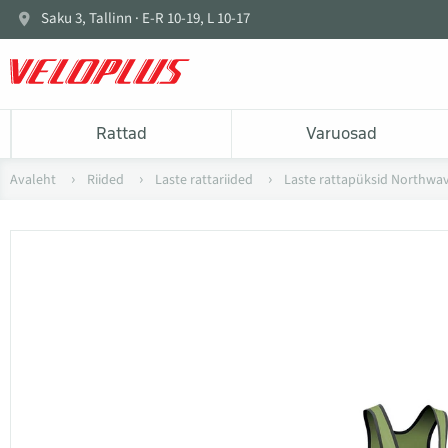
Saku 3, Tallinn · E-R 10-19, L 10-17
Rattad
Varuosad
Avaleht
Riided
Laste rattariided
Laste rattapüksid Northwa