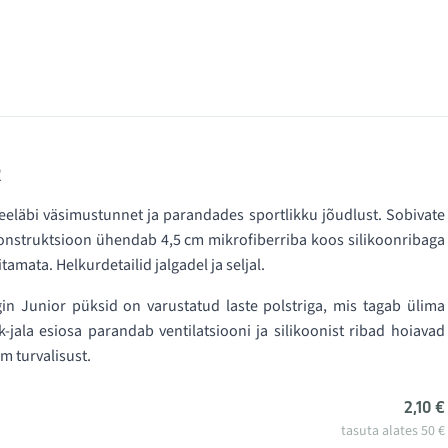
R
läbi väsimustunnet ja parandades sportlikku jõudlust. Sobivate
konstruktsioon ühendab 4,5 cm mikrofiberriba koos silikoonribaga
itamata. Helkurdetailid jalgadel ja seljal.
in Junior püksid on varustatud laste polstriga, mis tagab ülima
jala esiosa parandab ventilatsiooni ja silikoonist ribad hoiavad
m turvalisust.
2,10 €
tasuta alates 50 €