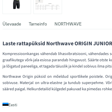
Ülevaade
Tarneinfo
NORTHWAVE
Laste rattapüksid Northwave ORIGIN JUNIO
Kompressioonkangas vähendab lihasvibratsiooni, vähendades see
graafikutega võrk-jala esiosa parandab hingavust. Säärte otste 
ja lõigatud paneeliga, et tagada täiuslik ja kindel sobivus ilma pits
Northwave Origin püksid on mõeldud sportlikele poistele. Orig
sobivuse. Materjal on ultra-elastne ja tundub superpehme. Võrk-
sääred paigal. Helkurdetailid külgedel pakuvad ka pimedas rohke
Eesti