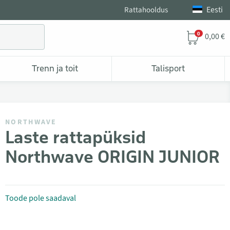
Eesti
Rattahooldus
0
0,00 €
Trenn ja toit
Talisport
NORTHWAVE
Laste rattapüksid
Northwave ORIGIN JUNIOR
Toode pole saadaval