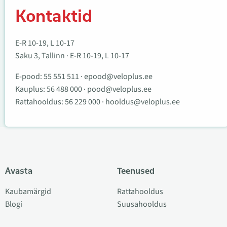
Kontaktid
E-R 10-19, L 10-17
Saku 3, Tallinn · E-R 10-19, L 10-17
E-pood:
55 551 511
·
epood@veloplus.ee
Kauplus:
56 488 000
·
pood@veloplus.ee
Rattahooldus:
56 229 000
·
hooldus@veloplus.ee
Avasta
Teenused
Kaubamärgid
Rattahooldus
Blogi
Suusahooldus