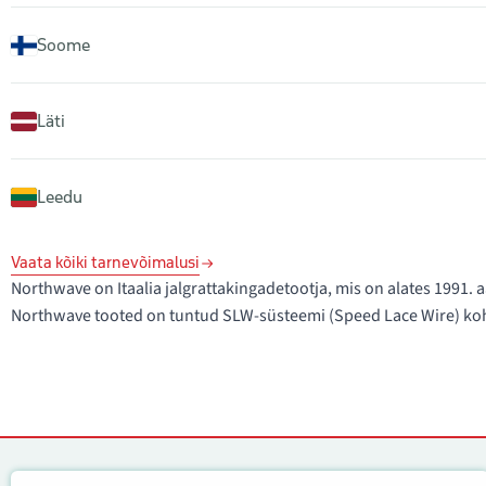
Soome
Läti
Leedu
Vaata kõiki tarnevõimalusi
Northwave on Itaalia jalgrattakingadetootja, mis on alates 1991
Northwave tooted on tuntud SLW-süsteemi (Speed Lace Wire) koha
Kontaktid