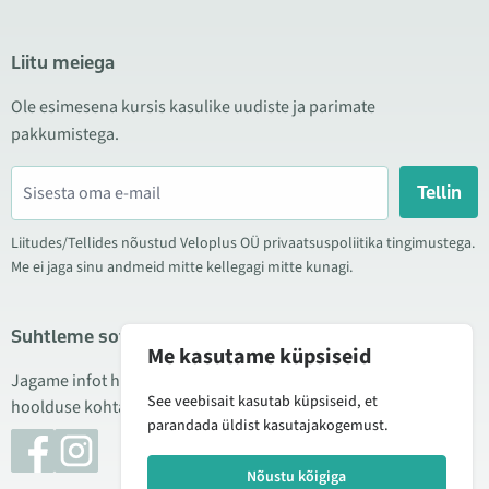
Liitu meiega
Ole esimesena kursis kasulike uudiste ja parimate
pakkumistega.
Tellin
Liitudes/Tellides nõustud Veloplus OÜ privaatsuspoliitika tingimustega.
Me ei jaga sinu andmeid mitte kellegagi mitte kunagi.
Suhtleme sotsiaalmeedias
Me kasutame küpsiseid
Jagame infot hea hinna kampaaniate, uute toodete ning
See veebisait kasutab küpsiseid, et
hoolduse kohta. Mõnikord teeme ka tooteülevaateid.
parandada üldist kasutajakogemust.
Nõustu kõigiga