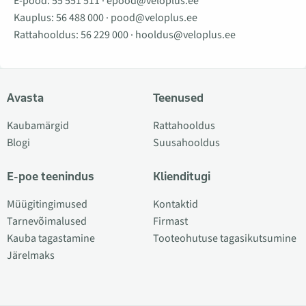
E-pood:
55 551 511
·
epood@veloplus.ee
Kauplus:
56 488 000
·
pood@veloplus.ee
Rattahooldus:
56 229 000
·
hooldus@veloplus.ee
Avasta
Teenused
Kaubamärgid
Rattahooldus
Blogi
Suusahooldus
E-poe teenindus
Klienditugi
Müügitingimused
Kontaktid
Tarnevõimalused
Firmast
Kauba tagastamine
Tooteohutuse tagasikutsumine
Järelmaks