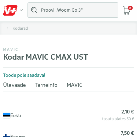
0
Kodarad
MAVIC
Kodar MAVIC CMAX UST
Toode pole saadaval
Ülevaade
Tarneinfo
MAVIC
2,10 €
Eesti
tasuta alates 50 €
7,50 €
Soome