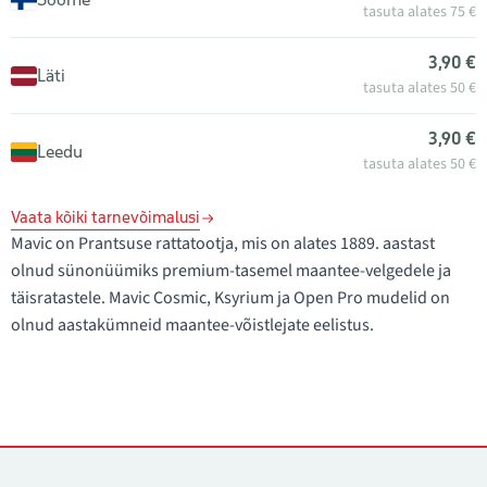
tasuta alates 75 €
3,90 €
Läti
tasuta alates 50 €
3,90 €
Leedu
tasuta alates 50 €
Vaata kõiki tarnevõimalusi
Mavic on Prantsuse rattatootja, mis on alates 1889. aastast
olnud sünonüümiks premium-tasemel maantee-velgedele ja
täisratastele. Mavic Cosmic, Ksyrium ja Open Pro mudelid on
olnud aastakümneid maantee-võistlejate eelistus.
Kontaktid