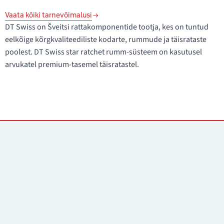
Vaata kõiki tarnevõimalusi
DT Swiss on Šveitsi rattakomponentide tootja, kes on tuntud
eelkõige kõrgkvaliteediliste kodarte, rummude ja täisrataste
poolest. DT Swiss star ratchet rumm-süsteem on kasutusel
arvukatel premium-tasemel täisratastel.
Kontaktid