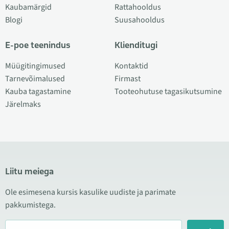
Kaubamärgid
Rattahooldus
Blogi
Suusahooldus
E-poe teenindus
Klienditugi
Müügitingimused
Kontaktid
Tarnevõimalused
Firmast
Kauba tagastamine
Tooteohutuse tagasikutsumine
Järelmaks
Liitu meiega
Ole esimesena kursis kasulike uudiste ja parimate
pakkumistega.