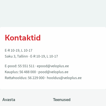
Kontaktid
E-R 10-19, L 10-17
Saku 3, Tallinn · E-R 10-19, L 10-17
E-pood:
55 551 511
·
epood@veloplus.ee
Kauplus:
56 488 000
·
pood@veloplus.ee
Rattahooldus:
56 229 000
·
hooldus@veloplus.ee
Avasta
Teenused