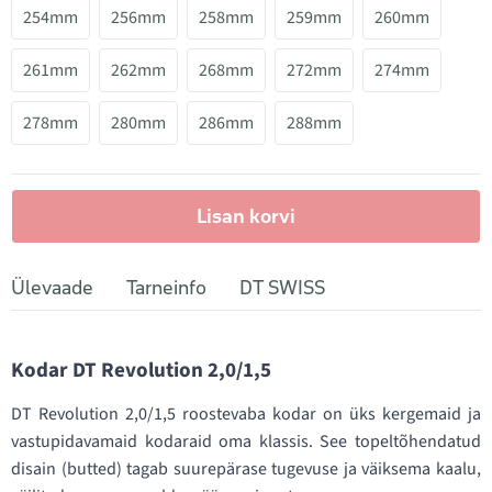
254mm
256mm
258mm
259mm
260mm
261mm
262mm
268mm
272mm
274mm
278mm
280mm
286mm
288mm
Lisan korvi
Ülevaade
Tarneinfo
DT SWISS
Kodar DT Revolution 2,0/1,5
DT Revolution 2,0/1,5 roostevaba kodar on üks kergemaid ja
vastupidavamaid kodaraid oma klassis. See topeltõhendatud
disain (butted) tagab suurepärase tugevuse ja väiksema kaalu,