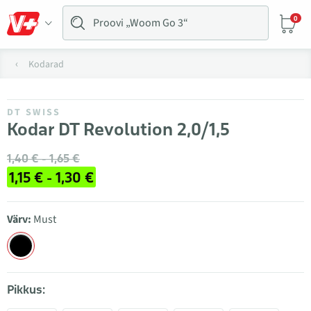
0
Kodarad
DT SWISS
Kodar DT Revolution 2,0/1,5
1,40 € - 1,65 €
1,15 € - 1,30 €
Värv:
Must
Pikkus: