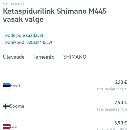
SHIMANO
Ketaspidurilink Shimano M445
vasak valge
Toode pole saadaval
Tootekood: 02BLM445LW
Ülevaade
Tarneinfo
SHIMANO
2,10 €
Eesti
tasuta alates 50 €
7,50 €
Soome
tasuta alates 75 €
3,90 €
Läti
tasuta alates 50 €