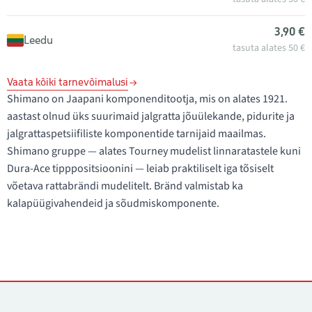
3,90 €
Leedu
tasuta alates 50 €
Vaata kõiki tarnevõimalusi
Shimano on Jaapani komponenditootja, mis on alates 1921.
aastast olnud üks suurimaid jalgratta jõuülekande, pidurite ja
jalgrattaspetsiifiliste komponentide tarnijaid maailmas.
Shimano gruppe — alates Tourney mudelist linnaratastele kuni
Dura-Ace tipppositsioonini — leiab praktiliselt iga tõsiselt
võetava rattabrändi mudelitelt. Bränd valmistab ka
kalapüügivahendeid ja sõudmiskomponente.
Kontaktid