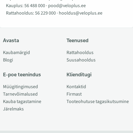
Kauplus:
56 488 000
·
pood@veloplus.ee
Rattahooldus:
56 229 000
·
hooldus@veloplus.ee
Avasta
Teenused
Kaubamärgid
Rattahooldus
Blogi
Suusahooldus
E-poe teenindus
Klienditugi
Müügitingimused
Kontaktid
Tarnevõimalused
Firmast
Kauba tagastamine
Tooteohutuse tagasikutsumine
Järelmaks