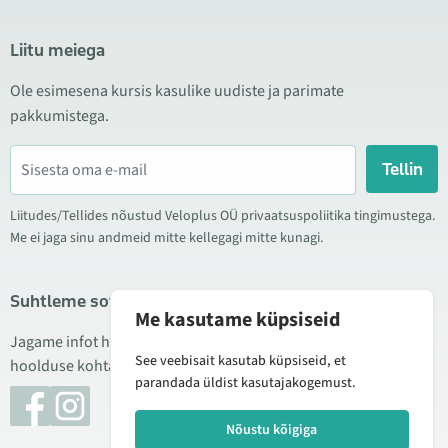
Liitu meiega
Ole esimesena kursis kasulike uudiste ja parimate
pakkumistega.
Tellin
Liitudes/Tellides nõustud Veloplus OÜ privaatsuspoliitika tingimustega.
Me ei jaga sinu andmeid mitte kellegagi mitte kunagi.
Suhtleme sotsiaalmeedias
Me kasutame küpsiseid
Jagame infot hea hinna kampaaniate, uute toodete ning
See veebisait kasutab küpsiseid, et
hoolduse kohta. Mõnikord teeme ka tooteülevaateid.
parandada üldist kasutajakogemust.
Nõustu kõigiga