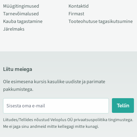
Müügitingimused
Kontaktid
Tarnevõimalused
Firmast
Kauba tagastamine
Tooteohutuse tagasikutsumine
Järelmaks
Liitu meiega
Ole esimesena kursis kasulike uudiste ja parimate
pakkumistega.
Tellin
Liitudes/Tellides nõustud Veloplus OÜ privaatsuspoliitika tingimustega.
Me ei jaga sinu andmeid mitte kellegagi mitte kunagi.