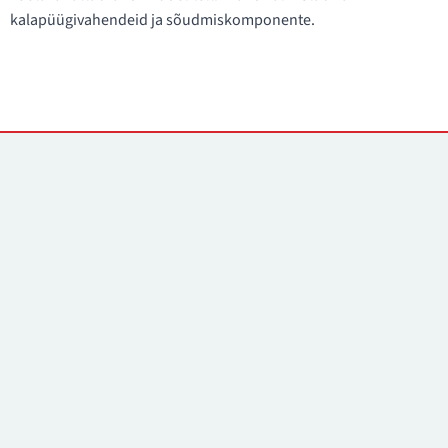
kalapüügivahendeid ja sõudmiskomponente.
Kontaktid