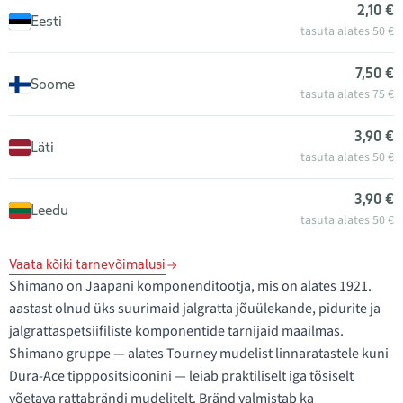
2,10 €
Eesti
tasuta alates 50 €
7,50 €
Soome
tasuta alates 75 €
3,90 €
Läti
tasuta alates 50 €
3,90 €
Leedu
tasuta alates 50 €
Vaata kõiki tarnevõimalusi
Shimano on Jaapani komponenditootja, mis on alates 1921.
aastast olnud üks suurimaid jalgratta jõuülekande, pidurite ja
jalgrattaspetsiifiliste komponentide tarnijaid maailmas.
Shimano gruppe — alates Tourney mudelist linnaratastele kuni
Dura-Ace tipppositsioonini — leiab praktiliselt iga tõsiselt
võetava rattabrändi mudelitelt. Bränd valmistab ka