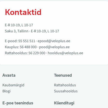
Kontaktid
E-R 10-19, L 10-17
Saku 3, Tallinn · E-R 10-19, L 10-17
E-pood:
55 551 511
·
epood@veloplus.ee
Kauplus:
56 488 000
·
pood@veloplus.ee
Rattahooldus:
56 229 000
·
hooldus@veloplus.ee
Avasta
Teenused
Kaubamärgid
Rattahooldus
Blogi
Suusahooldus
E-poe teenindus
Klienditugi