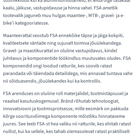
süsinikkiudu kui ka alumiiniumsulameid, et leida õige tasakaal
kaalu, jäikuse, vastupidavuse ja hinna vahel. FSA ametlik
tootevalik jaguneb muu hulgas maantee-, MTB-, gravel- ja e-
bike’i kategooriatesse.
Maanteerattal seostub FSA ennekõike täpse ja jäiga kokpiti,
kvaliteetsete väntade ning sujuvalt toimiva jõuülekandega.
Gravel- ja maastikurattal on oluline vastupidavus, kindel
juhitavus ja komponentide töökindlus muutuvates oludes. FSA
komponendid ongi loodud ratturile, kes soovib ratast
parandada või täiendada detailidega, mis annavad tuntava vahe
nii sõiduasendis, jõuülekandes kui ka kontrollis.
FSA arenduses on oluline roll materjalidel, tootmistäpsusel ja
reaalsel kasutuskogemusel. Bränd rõhutab tehnoloogiat,
innovatsiooni ja tootmisprotsesse, mille eesmärk on pakkuda
kõrge sooritusvõimega komponente mõistliku hinnataseme
juures. See teeb FSA-st hea valiku nii ratturile, kes ehitab ratast
nullist, kui ka sellele, kes tahab olemasolevat ratast praktiliselt