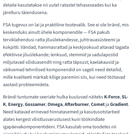
detaile kasutatakse nii uutel ratastel tehaseseades kui ka
järelturu täiendusena.
FSA tugevus on lai ja praktiline tootevalik. See ei ole bränd, mis
keskenduks ainult ühele komponendile — FSA pakub
terviklahendusi ratta jõuülekandesse, juhtrauasüsteemi ja
kokpitti. Vändad, hammasrattad ja keskjooksud aitavad tagada
efektiivse jõuülekande; lenksud, stemmid ja sadulapostid
mõjutavad sõiduasendit ning ratta täpsust; kaelakausid ja
väiksemad tehnilised komponendid on sageli need detailid,
mille kvaliteeti märkab kõige paremini siis, kui need töötavad
aastaid probleemideta.
Brändi tuntumate seeriate hulka kuuluvad näiteks
K-Force
,
SL-
K
,
Energy
,
Gossamer
,
Omega
,
Afterburner
,
Comet
ja
Gradient
.
Need katavad erinevad hinnatasemed ja kasutusotstarbed
alates kergest võistlusvarustusest kuni töökindlate
igapäevakomponentideni. FSA kasutab oma toodetes nii