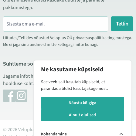
Ole esimesena kursis kasulike uudiste ja parimate
pakkumistega.
Tellin
Liitudes/Tellides nõustud Veloplus OÜ privaatsuspoliitika tingimustega.
Me ei jaga sinu andmeid mitte kellegagi mitte kunagi.
Suhtleme sotsiaalmeedias
Me kasutame küpsiseid
Jagame infot hea hinna kampaaniate, uute toodete ning
See veebisait kasutab küpsiseid, et
hoolduse kohta. Mõnikord teeme ka tooteülevaateid.
parandada üldist kasutajakogemust.
Nõustu kõigiga
Ainult olulised
© 2026 Veloplus OÜ. Kõik õigused kaitstud
Kohandamine