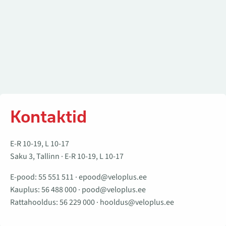
Kontaktid
E-R 10-19, L 10-17
Saku 3, Tallinn · E-R 10-19, L 10-17
E-pood:
55 551 511
·
epood@veloplus.ee
Kauplus:
56 488 000
·
pood@veloplus.ee
Rattahooldus:
56 229 000
·
hooldus@veloplus.ee