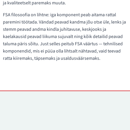
ja kvaliteetselt paremaks muuta.
FSA filosoofia on lihtne: iga komponent peab aitama rattal
paremini töötada. Vändad peavad kandma jõu otse üle, lenks ja
stemm peavad andma kindla juhitavuse, keskjooks ja
kaelakausid peavad liikuma sujuvalt ning kõik detailid peavad
taluma päris sõitu. Just selles peitub FSA väärtus — tehnilised
komponendid, mis ei püüa olla lihtsalt nähtavad, vaid teevad
ratta kiiremaks, täpsemaks ja usaldusväärsemaks.
Kontaktid