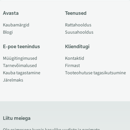
Avasta
Teenused
Kaubamärgid
Rattahooldus
Blogi
Suusahooldus
E-poe teenindus
Klienditugi
Müügitingimused
Kontaktid
Tarnevõimalused
Firmast
Kauba tagastamine
Tooteohutuse tagasikutsumine
Järelmaks
Liitu meiega