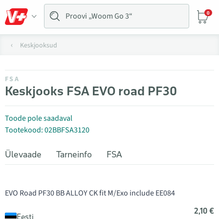
0
Keskjooksud
FSA
Keskjooks FSA EVO road PF30
Toode pole saadaval
Tootekood: 02BBFSA3120
Ülevaade
Tarneinfo
FSA
2,10 €
Eesti