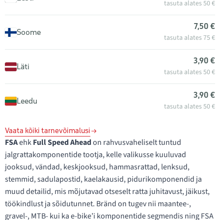
tasuta alates 50 €
7,50 €
Soome
tasuta alates 75 €
3,90 €
Läti
tasuta alates 50 €
3,90 €
Leedu
tasuta alates 50 €
Vaata kõiki tarnevõimalusi
FSA
ehk
Full Speed Ahead
on rahvusvaheliselt tuntud
jalgrattakomponentide tootja, kelle valikusse kuuluvad
jooksud, vändad, keskjooksud, hammasrattad, lenksud,
stemmid, sadulapostid, kaelakausid, pidurikomponendid ja
muud detailid, mis mõjutavad otseselt ratta juhitavust, jäikust,
töökindlust ja sõidutunnet. Bränd on tugev nii maantee-,
gravel-, MTB- kui ka e-bike’i komponentide segmendis ning FSA