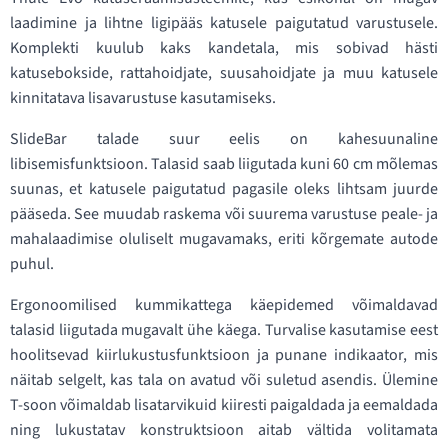
laadimine ja lihtne ligipääs katusele paigutatud varustusele.
Komplekti kuulub kaks kandetala, mis sobivad hästi
katusebokside, rattahoidjate, suusahoidjate ja muu katusele
kinnitatava lisavarustuse kasutamiseks.
SlideBar talade suur eelis on kahesuunaline
libisemisfunktsioon. Talasid saab liigutada kuni 60 cm mõlemas
suunas, et katusele paigutatud pagasile oleks lihtsam juurde
pääseda. See muudab raskema või suurema varustuse peale- ja
mahalaadimise oluliselt mugavamaks, eriti kõrgemate autode
puhul.
Ergonoomilised kummikattega käepidemed võimaldavad
talasid liigutada mugavalt ühe käega. Turvalise kasutamise eest
hoolitsevad kiirlukustusfunktsioon ja punane indikaator, mis
näitab selgelt, kas tala on avatud või suletud asendis. Ülemine
T-soon võimaldab lisatarvikuid kiiresti paigaldada ja eemaldada
ning lukustatav konstruktsioon aitab vältida volitamata