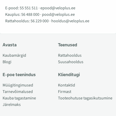
E-pood:
55 551 511
·
epood@veloplus.ee
Kauplus:
56 488 000
·
pood@veloplus.ee
Rattahooldus:
56 229 000
·
hooldus@veloplus.ee
Avasta
Teenused
Kaubamärgid
Rattahooldus
Blogi
Suusahooldus
E-poe teenindus
Klienditugi
Müügitingimused
Kontaktid
Tarnevõimalused
Firmast
Kauba tagastamine
Tooteohutuse tagasikutsumine
Järelmaks