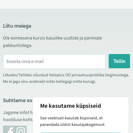
Liitu meiega
Ole esimesena kursis kasulike uudiste ja parimate
pakkumistega.
Tellin
Liitudes/Tellides nõustud Veloplus OÜ privaatsuspoliitika tingimustega.
Me ei jaga sinu andmeid mitte kellegagi mitte kunagi.
Suhtleme sotsiaalmeedias
Me kasutame küpsiseid
Jagame infot hea hinna kampaaniate, uute toodete ning
See veebisait kasutab küpsiseid, et
hoolduse kohta. Mõnikord teeme ka tooteülevaateid.
parandada üldist kasutajakogemust.