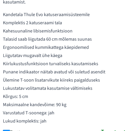
kasutamist.
Kandetala Thule Evo katuseraamisüsteemile
Komplektis 2 katuseraami tala
Kahesuunaline libisemisfunktsioon
Talasid saab liigutada 60 cm mõlemas suunas
Ergonoomilised kummikattega käepidemed
Liigutatav mugavalt ühe käega
Kiirlukustusfunktsioon turvaliseks kasutamiseks
Punane indikaator näitab avatud või suletud asendit
Ülemine T-soon lisatarvikute kiireks paigalduseks
Lukustatav volitamata kasutamise vältimiseks
Kõrgus: 5 cm
Maksimaalne kandevõime: 90 kg
Varustatud T-soonega: jah
Lukud komplektis: jah