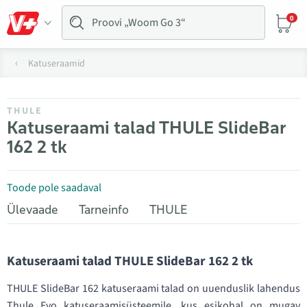
0
Katuseraamid
THULE
Katuseraami talad THULE SlideBar
162 2 tk
Toode pole saadaval
Ülevaade
Tarneinfo
THULE
Katuseraami talad THULE SlideBar 162 2 tk
THULE SlideBar 162 katuseraami talad on uuenduslik lahendus
Thule Evo katuseraamisüsteemile, kus esikohal on mugav