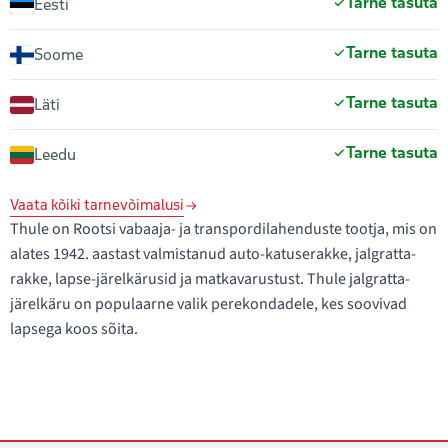
Tarne tasuta
Eesti
Tarne tasuta
Soome
Tarne tasuta
Läti
Tarne tasuta
Leedu
Vaata kõiki tarnevõimalusi
Thule on Rootsi vabaaja- ja transpordilahenduste tootja, mis on
alates 1942. aastast valmistanud auto-katuserakke, jalgratta-
rakke, lapse-järelkärusid ja matkavarustust. Thule jalgratta-
järelkäru on populaarne valik perekondadele, kes soovivad
lapsega koos sõita.