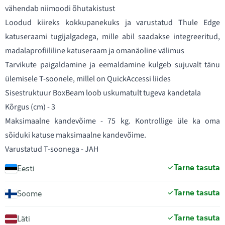
vähendab niimoodi õhutakistust
Loodud kiireks kokkupanekuks ja varustatud Thule Edge
katuseraami tugijalgadega, mille abil saadakse integreeritud,
madalaprofiililine katuseraam ja omanäoline välimus
Tarvikute paigaldamine ja eemaldamine kulgeb sujuvalt tänu
ülemisele T-soonele, millel on QuickAccessi liides
Sisestruktuur BoxBeam loob uskumatult tugeva kandetala
Kõrgus (cm) - 3
Maksimaalne kandevõime - 75 kg. Kontrollige üle ka oma
sõiduki katuse maksimaalne kandevõime.
Varustatud T-soonega - JAH
Tarne tasuta
Eesti
Tarne tasuta
Soome
Tarne tasuta
Läti