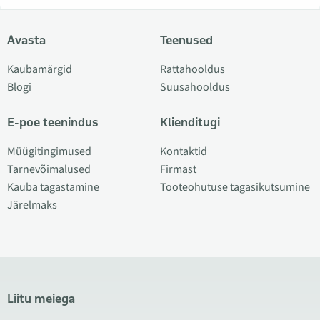
Avasta
Teenused
Kaubamärgid
Rattahooldus
Blogi
Suusahooldus
E-poe teenindus
Klienditugi
Müügitingimused
Kontaktid
Tarnevõimalused
Firmast
Kauba tagastamine
Tooteohutuse tagasikutsumine
Järelmaks
Liitu meiega