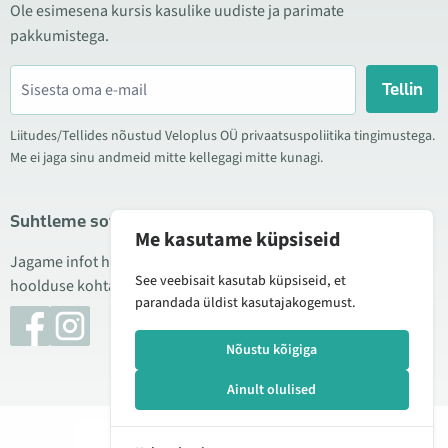
Ole esimesena kursis kasulike uudiste ja parimate
pakkumistega.
Tellin
Liitudes/Tellides nõustud Veloplus OÜ privaatsuspoliitika tingimustega.
Me ei jaga sinu andmeid mitte kellegagi mitte kunagi.
Suhtleme sotsiaalmeedias
Me kasutame küpsiseid
Jagame infot hea hinna kampaaniate, uute toodete ning
See veebisait kasutab küpsiseid, et
hoolduse kohta. Mõnikord teeme ka tooteülevaateid.
parandada üldist kasutajakogemust.
Nõustu kõigiga
Ainult olulised
© 2026 Veloplus OÜ. Kõik õigused kaitstud
Lisan
104,00 €