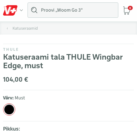
0
Katuseraamid
THULE
Katuseraami tala THULE Wingbar
Edge, must
104,00 €
Värv:
Must
Pikkus: