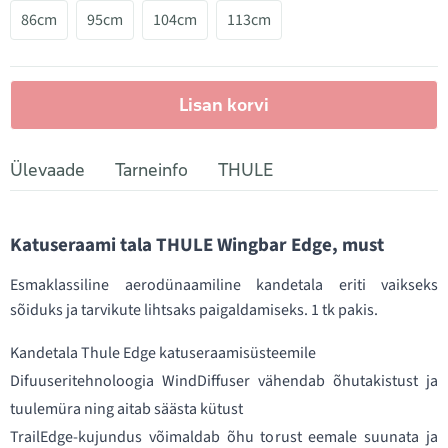
86cm
95cm
104cm
113cm
Lisan korvi
Ülevaade
Tarneinfo
THULE
Katuseraami tala THULE Wingbar Edge, must
Esmaklassiline aerodünaamiline kandetala eriti vaikseks
sõiduks ja tarvikute lihtsaks paigaldamiseks. 1 tk pakis.
Kandetala Thule Edge katuseraamisüsteemile
Difuuseritehnoloogia WindDiffuser vähendab õhutakistust ja
tuulemüra ning aitab säästa kütust
TrailEdge-kujundus võimaldab õhu torust eemale suunata ja