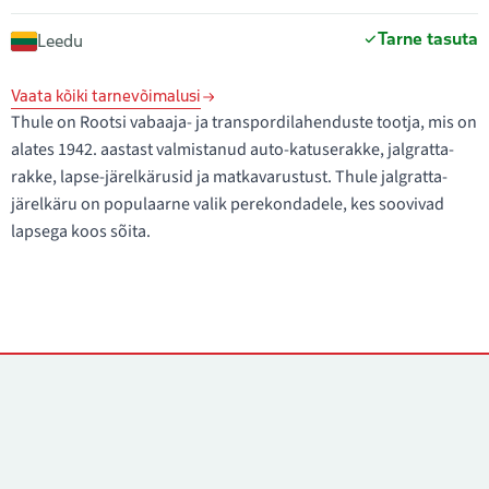
Tarne tasuta
Leedu
Vaata kõiki tarnevõimalusi
Thule on Rootsi vabaaja- ja transpordilahenduste tootja, mis on
alates 1942. aastast valmistanud auto-katuserakke, jalgratta-
rakke, lapse-järelkärusid ja matkavarustust. Thule jalgratta-
järelkäru on populaarne valik perekondadele, kes soovivad
lapsega koos sõita.
Kontaktid