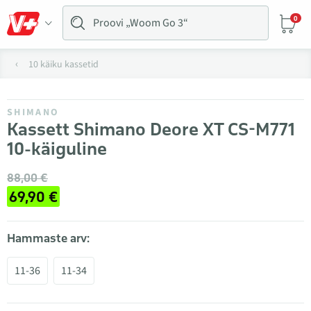
0
10 käiku kassetid
SHIMANO
Kassett Shimano Deore XT CS-M771
10-käiguline
88,00 €
69,90 €
Hammaste arv:
11-36
11-34