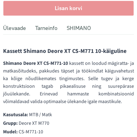
Lisan korvi
Ülevaade
Tarneinfo
SHIMANO
Kassett Shimano Deore XT CS-M771 10-käiguline
Shimano Deore XT CS-M771-10
kassett on loodud mägiratta- ja
matkasõitudeks, pakkudes täpset ja töökindlat käiguvahetust
ka kõige nõudlikemates tingimustes. Selle tugev ja kerge
konstruktsioon tagab pikaealisuse ning suurepärase
jõuülekande. Erinevad hammaste kombinatsioonid
võimaldavad valida optimaalse ülekande igale maastikule.
Kasutusala:
MTB / Matk
Grupp:
Deore XT M770
Mudel:
CS-M771-10