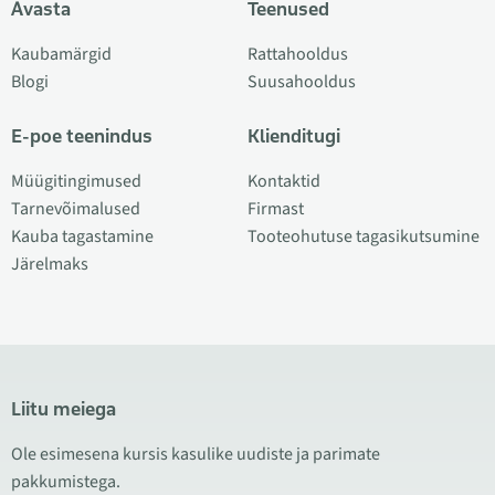
Avasta
Teenused
Kaubamärgid
Rattahooldus
Blogi
Suusahooldus
E-poe teenindus
Klienditugi
Müügitingimused
Kontaktid
Tarnevõimalused
Firmast
Kauba tagastamine
Tooteohutuse tagasikutsumine
Järelmaks
Liitu meiega
Ole esimesena kursis kasulike uudiste ja parimate
pakkumistega.