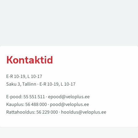
Kontaktid
E-R 10-19, L 10-17
Saku 3, Tallinn · E-R 10-19, L 10-17
E-pood:
55 551 511
·
epood@veloplus.ee
Kauplus:
56 488 000
·
pood@veloplus.ee
Rattahooldus:
56 229 000
·
hooldus@veloplus.ee