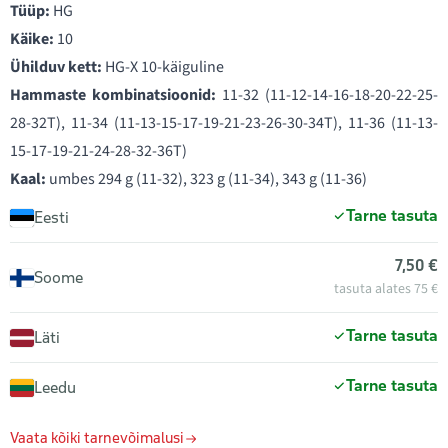
Tüüp:
HG
Käike:
10
Ühilduv kett:
HG-X 10-käiguline
Hammaste kombinatsioonid:
11-32 (11-12-14-16-18-20-22-25-
28-32T), 11-34 (11-13-15-17-19-21-23-26-30-34T), 11-36 (11-13-
15-17-19-21-24-28-32-36T)
Kaal:
umbes 294 g (11-32), 323 g (11-34), 343 g (11-36)
Tarne tasuta
Eesti
7,50 €
Soome
tasuta alates 75 €
Tarne tasuta
Läti
Tarne tasuta
Leedu
Vaata kõiki tarnevõimalusi