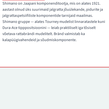
Shimano on Jaapani komponenditootja, mis on alates 1921.
aastast olnud üks suurimaid jalgratta jõuülekande, pidurite ja
jalgrattaspetsiifiliste komponentide tarnijaid maailmas.
Shimano gruppe — alates Tourney mudelist linnaratastele kuni
Dura-Ace tipppositsioonini — leiab praktiliselt iga tõsiselt
võetava rattabrändi mudelitelt. Bränd valmistab ka
kalapüügivahendeid ja sõudmiskomponente.
Kontaktid