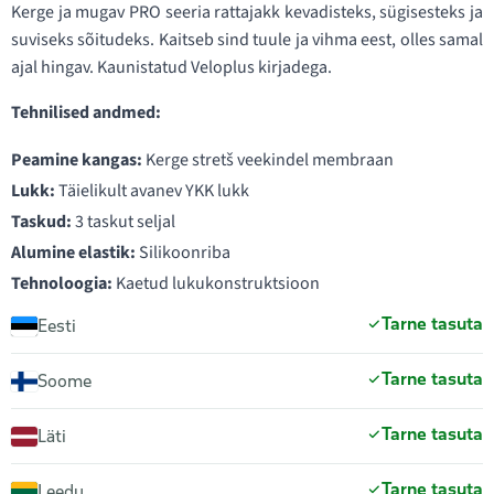
Kerge ja mugav PRO seeria rattajakk kevadisteks, sügisesteks ja
suviseks sõitudeks. Kaitseb sind tuule ja vihma eest, olles samal
ajal hingav. Kaunistatud Veloplus kirjadega.
Tehnilised andmed:
Peamine kangas:
Kerge stretš veekindel membraan
Lukk:
Täielikult avanev YKK lukk
Taskud:
3 taskut seljal
Alumine elastik:
Silikoonriba
Tehnoloogia:
Kaetud lukukonstruktsioon
Tarne tasuta
Eesti
Tarne tasuta
Soome
Tarne tasuta
Läti
Tarne tasuta
Leedu