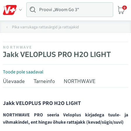
0
Pika varrukaga rattasärgid ja rattajakid
NORTHWAVE
Jakk VELOPLUS PRO H2O LIGHT
Toode pole saadaval
Ülevaade
Tarneinfo
NORTHWAVE
Jakk VELOPLUS PRO H2O LIGHT
NORTHWAVE PRO seeria Veloplus kirjadega tuule- ja
vihmakindel, ent hingav õhuke rattajakk (kevad/sügis/suvi)