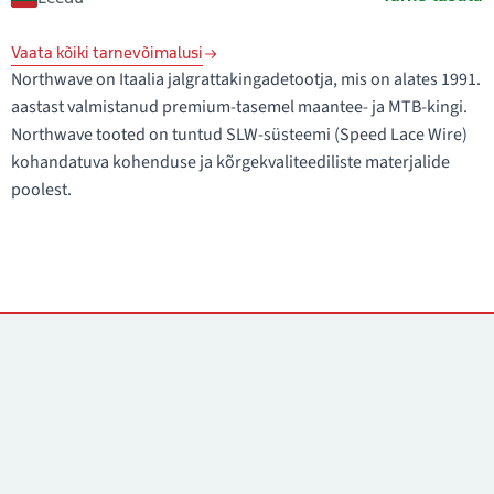
Vaata kõiki tarnevõimalusi
Northwave on Itaalia jalgrattakingadetootja, mis on alates 1991.
aastast valmistanud premium-tasemel maantee- ja MTB-kingi.
Northwave tooted on tuntud SLW-süsteemi (Speed Lace Wire)
kohandatuva kohenduse ja kõrgekvaliteediliste materjalide
poolest.
Kontaktid