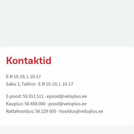
Kontaktid
E-R 10-19, L 10-17
Saku 3, Tallinn · E-R 10-19, L 10-17
E-pood:
55 551 511
·
epood@veloplus.ee
Kauplus:
56 488 000
·
pood@veloplus.ee
Rattahooldus:
56 229 000
·
hooldus@veloplus.ee