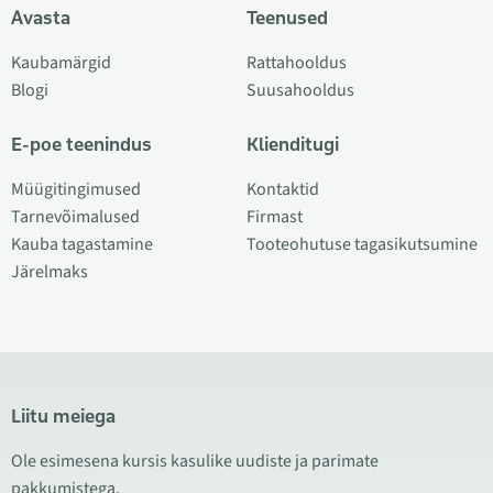
Avasta
Teenused
Kaubamärgid
Rattahooldus
Blogi
Suusahooldus
E-poe teenindus
Klienditugi
Müügitingimused
Kontaktid
Tarnevõimalused
Firmast
Kauba tagastamine
Tooteohutuse tagasikutsumine
Järelmaks
Liitu meiega
Ole esimesena kursis kasulike uudiste ja parimate
pakkumistega.