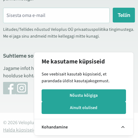
Tellin
Liitudes/Tellides nõustud Veloplus OÜ privaatsuspoliitika tingimustega.
Me ei jaga sinu andmeid mitte kellegagi mitte kunagi.
Suhtleme sotsiaalmeedias
Me kasutame küpsiseid
Jagame infot hea hinna kampaaniate, uute toodete ning
See veebisait kasutab küpsiseid, et
hoolduse kohta. Mõnikord teeme ka tooteülevaateid.
parandada üldist kasutajakogemust.
Nõustu kõigiga
Ainult olulised
© 2026 Veloplus OÜ. Kõik õigused kaitstud
Kohandamine
Halda küpsiseid