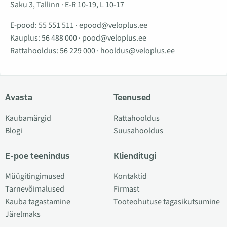
Saku 3, Tallinn · E-R 10-19, L 10-17
E-pood:
55 551 511
·
epood@veloplus.ee
Kauplus:
56 488 000
·
pood@veloplus.ee
Rattahooldus:
56 229 000
·
hooldus@veloplus.ee
Avasta
Teenused
Kaubamärgid
Rattahooldus
Blogi
Suusahooldus
E-poe teenindus
Klienditugi
Müügitingimused
Kontaktid
Tarnevõimalused
Firmast
Kauba tagastamine
Tooteohutuse tagasikutsumine
Järelmaks