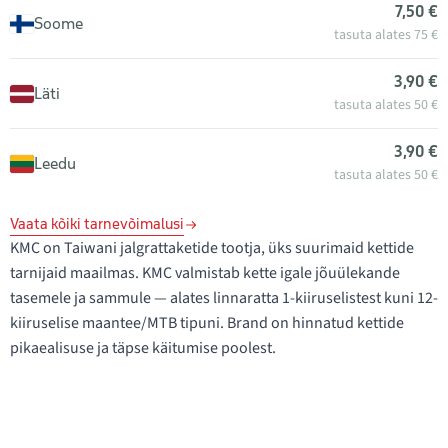
7,50 €
Soome
tasuta alates 75 €
3,90 €
Läti
tasuta alates 50 €
3,90 €
Leedu
tasuta alates 50 €
Vaata kõiki tarnevõimalusi
KMC on Taiwani jalgrattaketide tootja, üks suurimaid kettide
tarnijaid maailmas. KMC valmistab kette igale jõuülekande
tasemele ja sammule — alates linnaratta 1-kiiruselistest kuni 12-
kiiruselise maantee/MTB tipuni. Brand on hinnatud kettide
pikaealisuse ja täpse käitumise poolest.