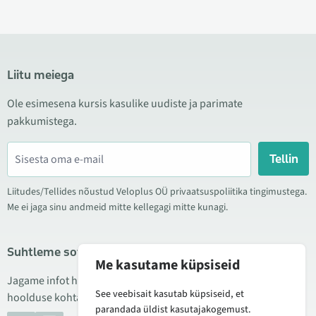
Liitu meiega
Ole esimesena kursis kasulike uudiste ja parimate
pakkumistega.
Tellin
Liitudes/Tellides nõustud Veloplus OÜ privaatsuspoliitika tingimustega.
Me ei jaga sinu andmeid mitte kellegagi mitte kunagi.
Suhtleme sotsiaalmeedias
Me kasutame küpsiseid
Jagame infot hea hinna kampaaniate, uute toodete ning
See veebisait kasutab küpsiseid, et
hoolduse kohta. Mõnikord teeme ka tooteülevaateid.
parandada üldist kasutajakogemust.