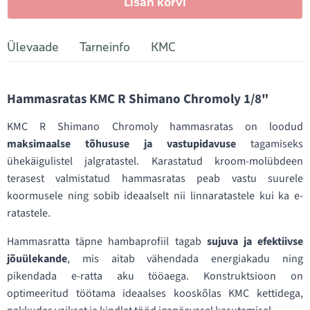
Lisan korvi
Ülevaade
Tarneinfo
KMC
Hammasratas KMC R Shimano Chromoly 1/8"
KMC R Shimano Chromoly hammasratas on loodud
maksimaalse tõhususe ja vastupidavuse
tagamiseks
ühekäigulistel jalgratastel. Karastatud kroom-molübdeen
terasest valmistatud hammasratas peab vastu suurele
koormusele ning sobib ideaalselt nii linnaratastele kui ka e-
ratastele.
Hammasratta täpne hambaprofiil tagab
sujuva ja efektiivse
jõuülekande
, mis aitab vähendada energiakadu ning
pikendada e-ratta aku tööaega. Konstruktsioon on
optimeeritud töötama ideaalses kooskõlas KMC kettidega,