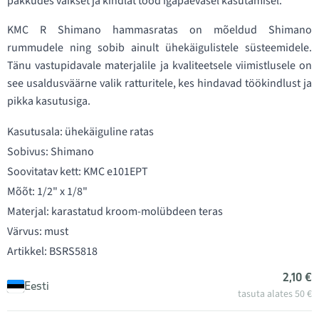
pakkudes vaikset ja kindlat tööd igapäevasel kasutamisel.
KMC R Shimano hammasratas on mõeldud Shimano
rummudele ning sobib ainult ühekäigulistele süsteemidele.
Tänu vastupidavale materjalile ja kvaliteetsele viimistlusele on
see usaldusväärne valik ratturitele, kes hindavad töökindlust ja
pikka kasutusiga.
Kasutusala: ühekäiguline ratas
Sobivus: Shimano
Soovitatav kett: KMC e101EPT
Mõõt: 1/2" x 1/8"
Materjal: karastatud kroom-molübdeen teras
Värvus: must
Artikkel: BSRS5818
2,10 €
Eesti
tasuta alates 50 €