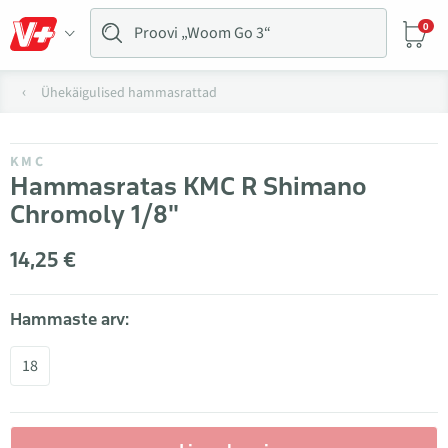
0
Ühekäigulised hammasrattad
KMC
Hammasratas KMC R Shimano
Chromoly 1/8"
14,25 €
Hammaste arv:
18