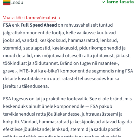
Tarne tasuta
Leedu
Vaata kõiki tarnevõimalusi
FSA
ehk
Full Speed Ahead
on rahvusvaheliselt tuntud
jalgrattakomponentide tootja, kelle valikusse kuuluvad
jooksud, vändad, keskjooksud, hammasrattad, lenksud,
stemmid, sadulapostid, kaelakausid, pidurikomponendid ja
muud detailid, mis mõjutavad otseselt ratta juhitavust, jäikust,
töökindlust ja sõidutunnet. Bränd on tugev nii maantee-,
gravel-, MTB- kui ka e-bike’i komponentide segmendis ning FSA
detaile kasutatakse nii uutel ratastel tehaseseades kui ka
järelturu täiendusena.
FSA tugevus on lai ja praktiline tootevalik. See ei ole bränd, mis
keskenduks ainult ühele komponendile — FSA pakub
terviklahendusi ratta jõuülekandesse, juhtrauasüsteemi ja
kokpitti. Vändad, hammasrattad ja keskjooksud aitavad tagada
efektiivse jõuülekande; lenksud, stemmid ja sadulapostid