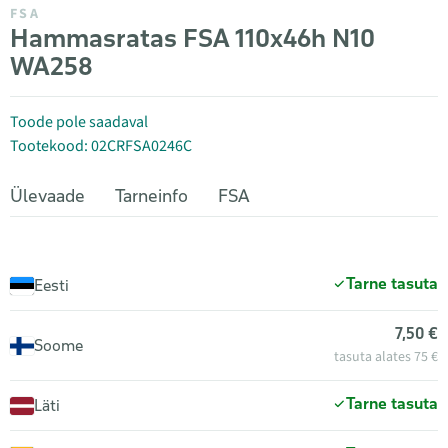
FSA
Hammasratas FSA 110x46h N10
WA258
Toode pole saadaval
Tootekood: 02CRFSA0246C
Ülevaade
Tarneinfo
FSA
Tarne tasuta
Eesti
7,50 €
Soome
tasuta alates 75 €
Tarne tasuta
Läti