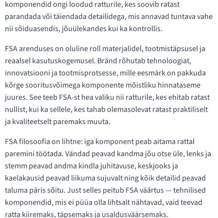
komponendid ongi loodud ratturile, kes soovib ratast
parandada või täiendada detailidega, mis annavad tuntava vahe
nii sõiduasendis, jõuülekandes kui ka kontrollis.
FSA arenduses on oluline roll materjalidel, tootmistäpsusel ja
reaalsel kasutuskogemusel. Bränd rõhutab tehnoloogiat,
innovatsiooni ja tootmisprotsesse, mille eesmärk on pakkuda
kõrge sooritusvõimega komponente mõistliku hinnataseme
juures. See teeb FSA-st hea valiku nii ratturile, kes ehitab ratast
nullist, kui ka sellele, kes tahab olemasolevat ratast praktiliselt
ja kvaliteetselt paremaks muuta.
FSA filosoofia on lihtne: iga komponent peab aitama rattal
paremini töötada. Vändad peavad kandma jõu otse üle, lenks ja
stemm peavad andma kindla juhitavuse, keskjooks ja
kaelakausid peavad liikuma sujuvalt ning kõik detailid peavad
taluma päris sõitu. Just selles peitub FSA väärtus — tehnilised
komponendid, mis ei püüa olla lihtsalt nähtavad, vaid teevad
ratta kiiremaks, täpsemaks ja usaldusväärsemaks.