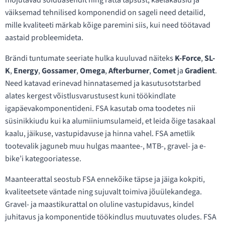
mõjutavad sõiduasendit ning ratta täpsust; kaelakausid ja
väiksemad tehnilised komponendid on sageli need detailid,
mille kvaliteeti märkab kõige paremini siis, kui need töötavad
aastaid probleemideta.
Brändi tuntumate seeriate hulka kuuluvad näiteks
K-Force
,
SL-
K
,
Energy
,
Gossamer
,
Omega
,
Afterburner
,
Comet
ja
Gradient
.
Need katavad erinevad hinnatasemed ja kasutusotstarbed
alates kergest võistlusvarustusest kuni töökindlate
igapäevakomponentideni. FSA kasutab oma toodetes nii
süsinikkiudu kui ka alumiiniumsulameid, et leida õige tasakaal
kaalu, jäikuse, vastupidavuse ja hinna vahel. FSA ametlik
tootevalik jaguneb muu hulgas maantee-, MTB-, gravel- ja e-
bike’i kategooriatesse.
Maanteerattal seostub FSA ennekõike täpse ja jäiga kokpiti,
kvaliteetsete väntade ning sujuvalt toimiva jõuülekandega.
Gravel- ja maastikurattal on oluline vastupidavus, kindel
juhitavus ja komponentide töökindlus muutuvates oludes. FSA