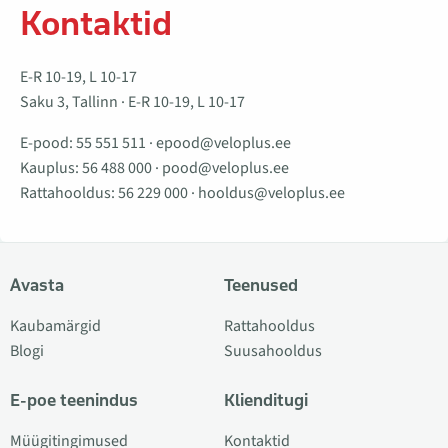
Kontaktid
E-R 10-19, L 10-17
Saku 3, Tallinn · E-R 10-19, L 10-17
E-pood:
55 551 511
·
epood@veloplus.ee
Kauplus:
56 488 000
·
pood@veloplus.ee
Rattahooldus:
56 229 000
·
hooldus@veloplus.ee
Avasta
Teenused
Kaubamärgid
Rattahooldus
Blogi
Suusahooldus
E-poe teenindus
Klienditugi
Müügitingimused
Kontaktid