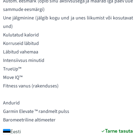
Autom. eesmärk (õpib sinu aktiivsusega ja määrab iga päev uue
sammude eesmärgi)
Une jälgminine (jälgib kogu und ja unes liikumist või kosutavat
und)
Kulutatud kalorid
Korruseid läbitud
Läbitud vahemaa
Intensiivsus minutid
TrueUp™
Move IQ™
Fitness vanus (rakenduses)
Andurid
Garmin Elevate ™ randmelt pulss
Baromeetriline altimeeter
Tarne tasuta
Eesti