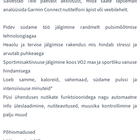
Salvestab Teie päevast aktiivsust, mida saate täpsemalt
analüüsida Garmin Connect nutitelfoni äpist või veebilehelt.
Pidev südame töö jälgimine randmelt pulsimõõtmise
tehnoloogiagaa
Heaolu ja tervise jälgimise rakendus mis hindab stressi ja
arvutab puhkeaega
Sportimisaktiivsuse jälgimine koos VO2 max ja sportliku vanuse
hindamisega
Loeb samme, kaloreid, vahemaad, südame pulssi ja
intensiivsuse minuteid*
Püsi ühenduses nutikate funktsioonidega nagu automaatne
info üleslaadimine, nutiteavitused, muusika kontrollimine ja
palju muud
Põhiomadused