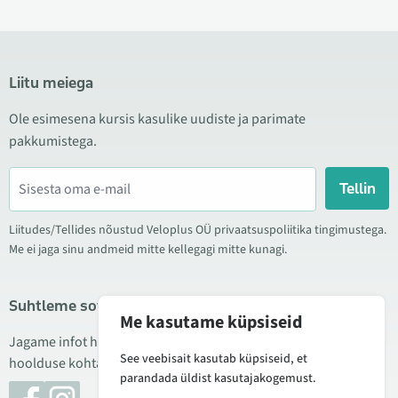
Liitu meiega
Ole esimesena kursis kasulike uudiste ja parimate
pakkumistega.
Tellin
Liitudes/Tellides nõustud Veloplus OÜ privaatsuspoliitika tingimustega.
Me ei jaga sinu andmeid mitte kellegagi mitte kunagi.
Suhtleme sotsiaalmeedias
Me kasutame küpsiseid
Jagame infot hea hinna kampaaniate, uute toodete ning
See veebisait kasutab küpsiseid, et
hoolduse kohta. Mõnikord teeme ka tooteülevaateid.
parandada üldist kasutajakogemust.