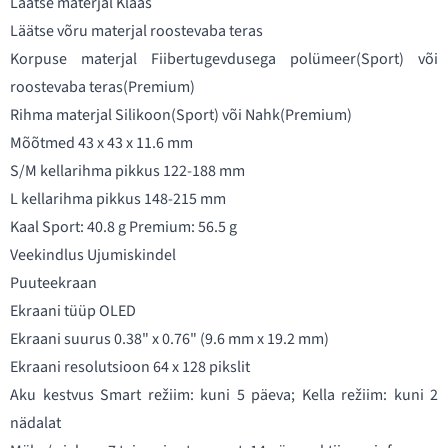
Läätse materjal Klaas
Läätse võru materjal roostevaba teras
Korpuse materjal Fiibertugevdusega polümeer(Sport) või
roostevaba teras(Premium)
Rihma materjal Silikoon(Sport) või Nahk(Premium)
Mõõtmed 43 x 43 x 11.6 mm
S/M kellarihma pikkus 122-188 mm
L kellarihma pikkus 148-215 mm
Kaal Sport: 40.8 g Premium: 56.5 g
Veekindlus Ujumiskindel
Puuteekraan
Ekraani tüüp OLED
Ekraani suurus 0.38" x 0.76" (9.6 mm x 19.2 mm)
Ekraani resolutsioon 64 x 128 pikslit
Aku kestvus Smart režiim: kuni 5 päeva; Kella režiim: kuni 2
nädalat