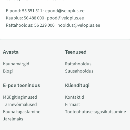
E-pood:
55 551 511
·
epood@veloplus.ee
Kauplus:
56 488 000
·
pood@veloplus.ee
Rattahooldus:
56 229 000
·
hooldus@veloplus.ee
Avasta
Teenused
Kaubamärgid
Rattahooldus
Blogi
Suusahooldus
E-poe teenindus
Klienditugi
Müügitingimused
Kontaktid
Tarnevõimalused
Firmast
Kauba tagastamine
Tooteohutuse tagasikutsumine
Järelmaks