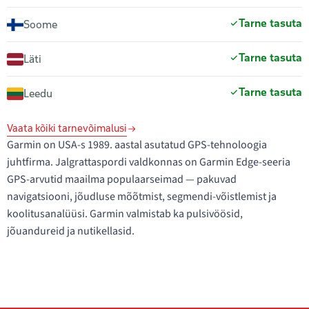
Tarne tasuta
Soome
Tarne tasuta
Läti
Tarne tasuta
Leedu
Vaata kõiki tarnevõimalusi
Garmin on USA-s 1989. aastal asutatud GPS-tehnoloogia
juhtfirma. Jalgrattaspordi valdkonnas on Garmin Edge-seeria
GPS-arvutid maailma populaarseimad — pakuvad
navigatsiooni, jõudluse mõõtmist, segmendi-võistlemist ja
koolitusanalüüsi. Garmin valmistab ka pulsivöösid,
jõuandureid ja nutikellasid.