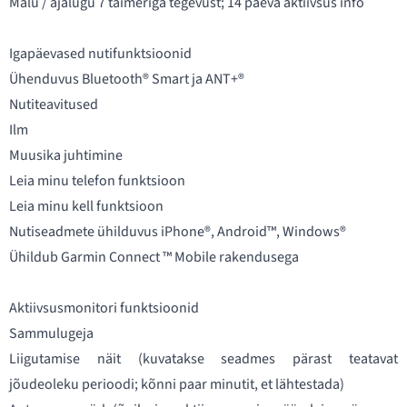
Mälu / ajalugu 7 taimeriga tegevust; 14 päeva aktiivsus info
Igapäevased nutifunktsioonid
Ühenduvus Bluetooth® Smart ja ANT+®
Nutiteavitused
Ilm
Muusika juhtimine
Leia minu telefon funktsioon
Leia minu kell funktsioon
Nutiseadmete ühilduvus iPhone®, Android™, Windows®
Ühildub Garmin Connect ™ Mobile rakendusega
Aktiivsusmonitori funktsioonid
Sammulugeja
Liigutamise näit (kuvatakse seadmes pärast teatavat
jõudeoleku perioodi; kõnni paar minutit, et lähtestada)